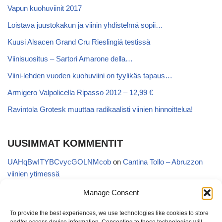
Vapun kuohuviinit 2017
Loistava juustokakun ja viinin yhdistelmä sopii…
Kuusi Alsacen Grand Cru Rieslingiä testissä
Viinisuositus – Sartori Amarone della…
Viini-lehden vuoden kuohuviini on tyylikäs tapaus…
Armigero Valpolicella Ripasso 2012 – 12,99 €
Ravintola Grotesk muuttaa radikaalisti viinien hinnoittelua!
UUSIMMAT KOMMENTIT
UAHqBwITYBCvycGOLNMcob
on
Cantina Tollo – Abruzzon
viinien ytimessä
EgVGGttRTxKfbqUaWNglb
on
Cantina Tollo – Abruzzon viinien
Manage Consent
ytimessä
To provide the best experiences, we use technologies like cookies to store
Anonymous
on
Kyläviini Riojasta – Ortega Ezquerro Vino de