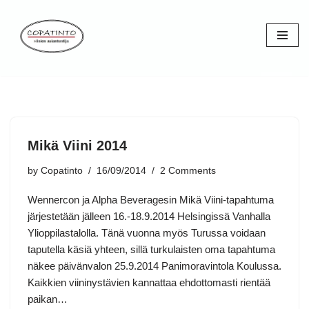
Skip
to
content
Mikä Viini 2014
by
Copatinto
16/09/2014
2 Comments
Wennercon ja Alpha Beveragesin Mikä Viini-tapahtuma
järjestetään jälleen 16.-18.9.2014 Helsingissä Vanhalla
Ylioppilastalolla. Tänä vuonna myös Turussa voidaan
taputella käsiä yhteen, sillä turkulaisten oma tapahtuma
näkee päivänvalon 25.9.2014 Panimoravintola Koulussa.
Kaikkien viininystävien kannattaa ehdottomasti rientää
paikan…