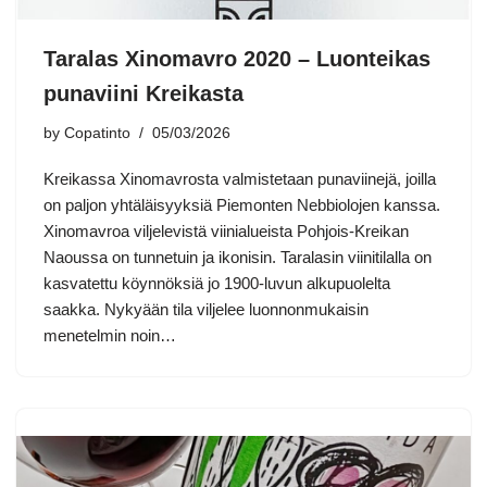
Taralas Xinomavro 2020 – Luonteikas
punaviini Kreikasta
by
Copatinto
05/03/2026
Kreikassa Xinomavrosta valmistetaan punaviinejä, joilla
on paljon yhtäläisyyksiä Piemonten Nebbiolojen kanssa.
Xinomavroa viljelevistä viinialueista Pohjois-Kreikan
Naoussa on tunnetuin ja ikonisin. Taralasin viinitilalla on
kasvatettu köynnöksiä jo 1900-luvun alkupuolelta
saakka. Nykyään tila viljelee luonnonmukaisin
menetelmin noin…