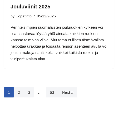
Jouluviinit 2025
by
Copatinto
05/12/2025
Perinteisimpien suomalaisten jouluruokien kylkeen voi
olla haastavaa löytää yhtä ainoata kaikkien ruokien
kanssa toimivaa viiniä. Muutama erillinen täsmävalinta
helpottaa urakkaa ja toisaalta rennon asenteen avulla voi
joulun makuja nautiskella, vaikkei kaikista ruoka- ja
viiniparituksista aina…
1
2
3
…
63
Next »