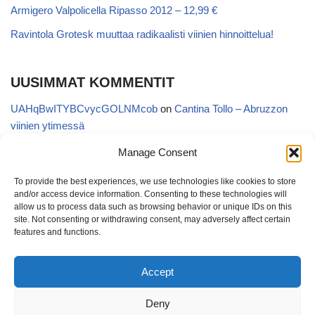
Armigero Valpolicella Ripasso 2012 – 12,99 €
Ravintola Grotesk muuttaa radikaalisti viinien hinnoittelua!
UUSIMMAT KOMMENTIT
UAHqBwITYBCvycGOLNMcob
on
Cantina Tollo – Abruzzon
viinien ytimessä
EgVGGttRTxKfbqUaWNglb
on
Cantina Tollo – Abruzzon viinien
Manage Consent
ytimessä
To provide the best experiences, we use technologies like cookies to store
Anonymous
on
Kyläviini Riojasta – Ortega Ezquerro Vino de
and/or access device information. Consenting to these technologies will
Tudelilla Crianza 2018 (Alko 14,88 €)
allow us to process data such as browsing behavior or unique IDs on this
site. Not consenting or withdrawing consent, may adversely affect certain
Copatinto
on
Kyläviini Riojasta – Ortega Ezquerro Vino de
features and functions.
Tudelilla Crianza 2018 (Alko 14,88 €)
Accept
Sanna van Herwaarden
on
Kyläviini Riojasta – Ortega Ezquerro
Vino de Tudelilla Crianza 2018 (Alko 14,88 €)
Deny