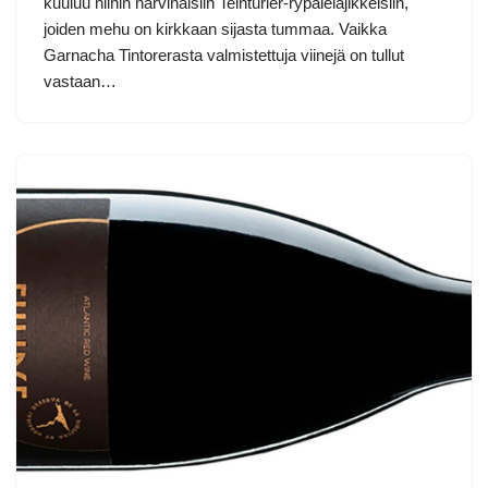
kuuluu niihin harvinaisiin Teinturier-rypälelajikkeisiin,
joiden mehu on kirkkaan sijasta tummaa. Vaikka
Garnacha Tintorerasta valmistettuja viinejä on tullut
vastaan…