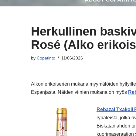
Herkullinen baskiv
Rosé (Alko erikois
by
Copatinto
11/06/2026
Alkon erikoiserien mukana myymälöiden hyllyille 
Espanjasta. Näiden viinien mukana on myös
Reb
Rebazal Txakoli
rypäleistä, jotka 
Biskajanlahden tu
kuorimaseraation s