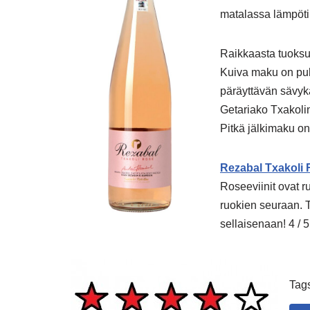
matalassa lämpöti
Raikkaasta tuoksus
Kuiva maku on puh
päräyttävän sävykä
Getariako Txakolina
Pitkä jälkimaku on
Rezabal Txakoli
Roseeviinit ovat r
ruokien seuraan. T
sellaisenaan! 4 / 5
Tag