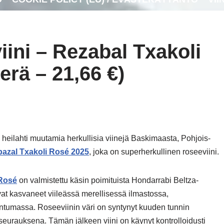
iini – Rezabal Txakoli
erä – 21,66 €)
heilahti muutamia herkullisia viinejä Baskimaasta, Pohjois-
azal Txakoli Rosé 2025
, joka on superherkullinen roseeviini.
 Rosé
on valmistettu käsin poimituista Hondarrabi Beltza-
ovat kasvaneet viileässä merellisessä ilmastossa,
ntumassa. Roseeviinin väri on syntynyt kuuden tunnin
eurauksena. Tämän jälkeen viini on käynyt kontrolloidusti