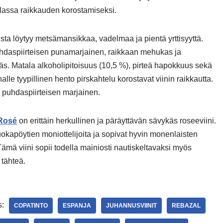
lassa raikkauden korostamiseksi.
ta löytyy metsämansikkaa, vadelmaa ja pientä yrttisyyttä.
daspiirteisen punamarjainen, raikkaan mehukas ja
s. Matala alkoholipitoisuus (10,5 %), pirteä hapokkuus sekä
lle tyypillinen hento pirskahtelu korostavat viinin raikkautta.
 puhdaspiirteisen marjainen.
 Rosé
on erittäin herkullinen ja päräyttävän sävykäs roseeviini.
uokapöytien moniottelijoita ja sopivat hyvin monenlaisten
ämä viini sopii todella mainiosti nautiskeltavaksi myös
 tähteä.
s:
COPATINTO
ESPANJA
JUHANNUSVIINIT
REBAZAL