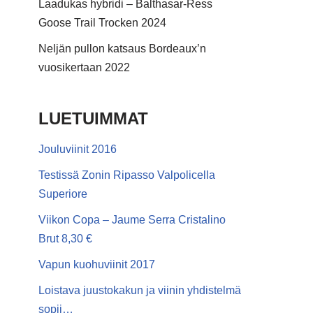
Laadukas hybridi – Balthasar-Ress
Goose Trail Trocken 2024
Neljän pullon katsaus Bordeaux’n
vuosikertaan 2022
LUETUIMMAT
Jouluviinit 2016
Testissä Zonin Ripasso Valpolicella
Superiore
Viikon Copa – Jaume Serra Cristalino
Brut 8,30 €
Vapun kuohuviinit 2017
Loistava juustokakun ja viinin yhdistelmä
sopii…