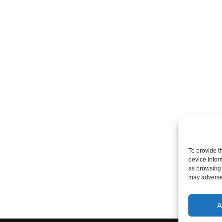
To provide t
device infor
as browsing 
may adversel
A