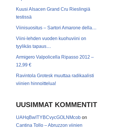
Kuusi Alsacen Grand Cru Rieslingiä
testissä
Viinisuositus – Sartori Amarone della…
Viini-lehden vuoden kuohuviini on
tyylikäs tapaus…
Armigero Valpolicella Ripasso 2012 –
12,99 €
Ravintola Grotesk muuttaa radikaalisti
viinien hinnoittelua!
UUSIMMAT KOMMENTIT
UAHqBwITYBCvycGOLNMcob
on
Cantina Tollo – Abruzzon viinien