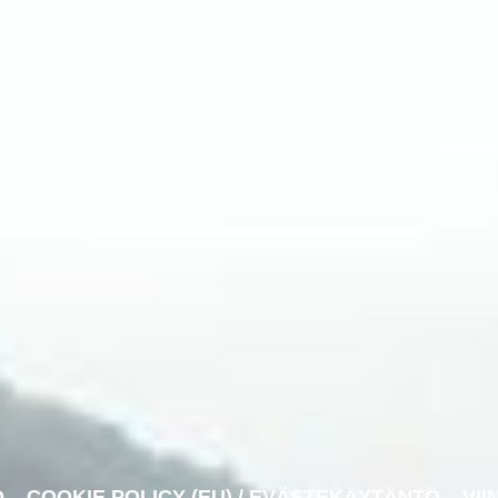
O
COOKIE POLICY (EU) / EVÄSTEKÄYTÄNTÖ
VII