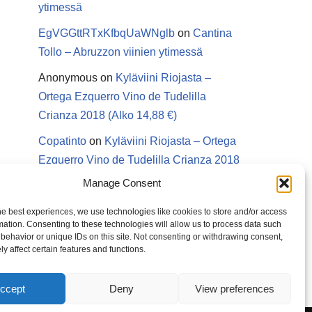
ytimessä
EgVGGttRTxKfbqUaWNglb
on
Cantina
Tollo – Abruzzon viinien ytimessä
Anonymous
on
Kyläviini Riojasta –
Ortega Ezquerro Vino de Tudelilla
Crianza 2018 (Alko 14,88 €)
Copatinto
on
Kyläviini Riojasta – Ortega
Ezquerro Vino de Tudelilla Crianza 2018
(Alko 14,88 €)
Manage Consent
Sanna van Herwaarden
on
Kyläviini
he best experiences, we use technologies like cookies to store and/or access
Riojasta – Ortega Ezquerro Vino de
mation. Consenting to these technologies will allow us to process data such
behavior or unique IDs on this site. Not consenting or withdrawing consent,
Tudelilla Crianza 2018 (Alko 14,88 €)
y affect certain features and functions.
ccept
Deny
View preferences