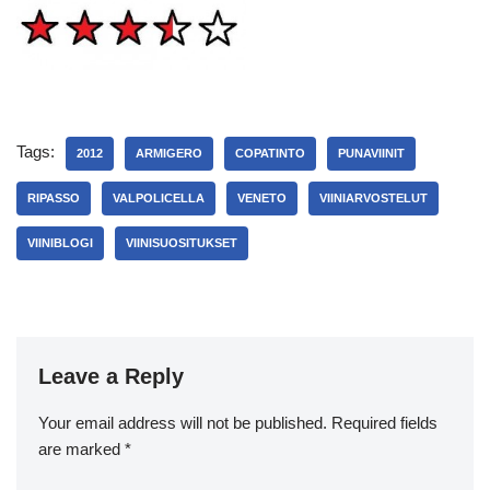
Tags:
2012
ARMIGERO
COPATINTO
PUNAVIINIT
RIPASSO
VALPOLICELLA
VENETO
VIINIARVOSTELUT
VIINIBLOGI
VIINISUOSITUKSET
Leave a Reply
Your email address will not be published.
Required fields
are marked
*