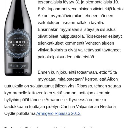
toscanalaisia löytyy 31 ja piemontelaisia 10.
Eräs tapaamani venetolainen viinintekijä kertoi
Alkon myymälävierailun tehneen häneen
vaikutuksen useammallakin tavalla.
Ensinnäkin myymälän siisteys ja sisustus
olivat olleet huipputasolla. Toisekseen esitetyt
tulenkatkuiset kommentit Veneton alueen
viinivalikoimista eivät valitettavasti täyttäneet
painokelpoisuuden kriteeristöä.
Ennen kuin joku ehtii toteamaan, että: “Sitä
myydään, mitä ostetaan” kerron, että Alkon
uutuuksiin on soluttautunut jälleen yksi Ripasso, tehden seuraa
kymmenelle lajitoverilleen sekä saman tuottajan aiemmin
hyllyihin pölähtäneelle Amaronelle. Kyseessä on melko
laadukkaana tuottajan pidetyn Cantina Valpantenan Nestoria
Oy:lle pullottama
Armigero Ripasso 2012.