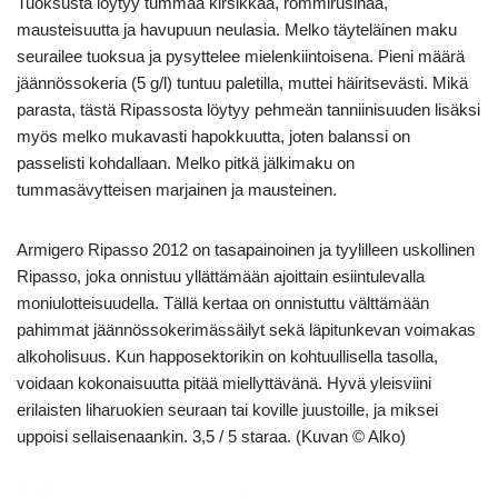
Tuoksusta löytyy tummaa kirsikkaa, rommirusinaa,
mausteisuutta ja havupuun neulasia. Melko täyteläinen maku
seurailee tuoksua ja pysyttelee mielenkiintoisena. Pieni määrä
jäännössokeria (5 g/l) tuntuu paletilla, muttei häiritsevästi. Mikä
parasta, tästä Ripassosta löytyy pehmeän tanniinisuuden lisäksi
myös melko mukavasti hapokkuutta, joten balanssi on
passelisti kohdallaan. Melko pitkä jälkimaku on
tummasävytteisen marjainen ja mausteinen.
Armigero Ripasso 2012 on tasapainoinen ja tyylilleen uskollinen
Ripasso, joka onnistuu yllättämään ajoittain esiintulevalla
moniulotteisuudella. Tällä kertaa on onnistuttu välttämään
pahimmat jäännössokerimässäilyt sekä läpitunkevan voimakas
alkoholisuus. Kun happosektorikin on kohtuullisella tasolla,
voidaan kokonaisuutta pitää miellyttävänä. Hyvä yleisviini
erilaisten liharuokien seuraan tai koville juustoille, ja miksei
uppoisi sellaisenaankin. 3,5 / 5 staraa. (Kuvan © Alko)