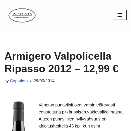
Skip
to
content
Armigero Valpolicella
Ripasso 2012 – 12,99 €
by
Copatinto
29/03/2014
Veneton punaviinit ovat varsin väkevästi
edustettuna pitkäripaisen vakiovalikoimassa.
Alueen punaviinien hyllyvahvuus on
kirjoitushetkellä 43 kpl, kun esim.