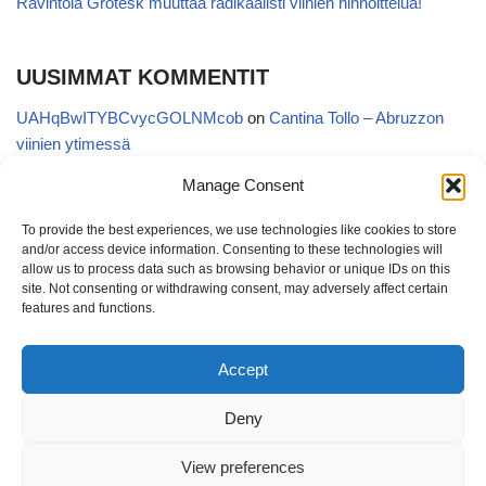
Ravintola Grotesk muuttaa radikaalisti viinien hinnoittelua!
UUSIMMAT KOMMENTIT
UAHqBwITYBCvycGOLNMcob
on
Cantina Tollo – Abruzzon
viinien ytimessä
EgVGGttRTxKfbqUaWNglb
on
Cantina Tollo – Abruzzon viinien
Manage Consent
ytimessä
To provide the best experiences, we use technologies like cookies to store
Anonymous
on
Kyläviini Riojasta – Ortega Ezquerro Vino de
and/or access device information. Consenting to these technologies will
Tudelilla Crianza 2018 (Alko 14,88 €)
allow us to process data such as browsing behavior or unique IDs on this
site. Not consenting or withdrawing consent, may adversely affect certain
Copatinto
on
Kyläviini Riojasta – Ortega Ezquerro Vino de
features and functions.
Tudelilla Crianza 2018 (Alko 14,88 €)
Accept
Sanna van Herwaarden
on
Kyläviini Riojasta – Ortega Ezquerro
Vino de Tudelilla Crianza 2018 (Alko 14,88 €)
Deny
View preferences