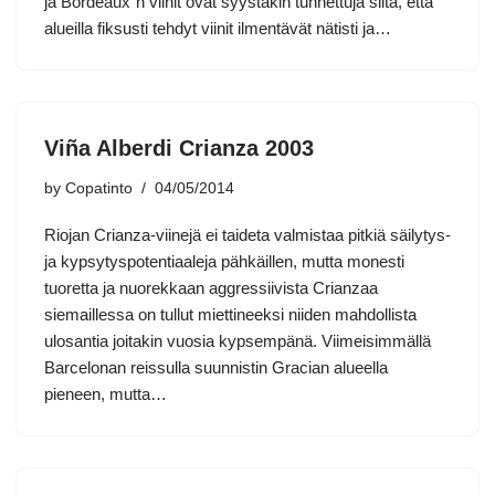
ja Bordeaux´n viinit ovat syystäkin tunnettuja siitä, että
alueilla fiksusti tehdyt viinit ilmentävät nätisti ja…
Viña Alberdi Crianza 2003
by
Copatinto
04/05/2014
Riojan Crianza-viinejä ei taideta valmistaa pitkiä säilytys-
ja kypsytyspotentiaaleja pähkäillen, mutta monesti
tuoretta ja nuorekkaan aggressiivista Crianzaa
siemaillessa on tullut miettineeksi niiden mahdollista
ulosantia joitakin vuosia kypsempänä. Viimeisimmällä
Barcelonan reissulla suunnistin Gracian alueella
pieneen, mutta…