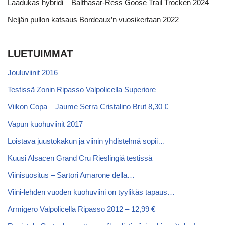
Laadukas hybridi – Balthasar-Ress Goose Trail Trocken 2024
Neljän pullon katsaus Bordeaux’n vuosikertaan 2022
LUETUIMMAT
Jouluviinit 2016
Testissä Zonin Ripasso Valpolicella Superiore
Viikon Copa – Jaume Serra Cristalino Brut 8,30 €
Vapun kuohuviinit 2017
Loistava juustokakun ja viinin yhdistelmä sopii…
Kuusi Alsacen Grand Cru Rieslingiä testissä
Viinisuositus – Sartori Amarone della…
Viini-lehden vuoden kuohuviini on tyylikäs tapaus…
Armigero Valpolicella Ripasso 2012 – 12,99 €