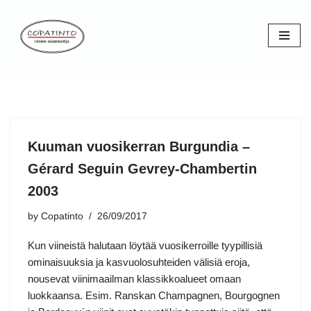
Skip
to
content
Kuuman vuosikerran Burgundia –
Gérard Seguin Gevrey-Chambertin
2003
by
Copatinto
26/09/2017
Kun viineistä halutaan löytää vuosikerroille tyypillisiä
ominaisuuksia ja kasvuolosuhteiden välisiä eroja,
nousevat viinimaailman klassikkoalueet omaan
luokkaansa. Esim. Ranskan Champagnen, Bourgognen