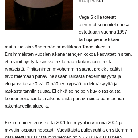
maaperästä.
Vega Sicilia toteutti
aiemmat suunnitelmansa
ostettuaan vuonna 1997
tarhoja perinteikkään,
mutta tuolloin vähemmän muodikkaan Toron alueelta.
Ensimmäisten vuosien aikana tarhojen kokoa kasvatettiin siten,
että viinit pystyttäisiin valmistamaan kokonaan omista
rypäleistä. Pintia-nimen myöhemmin saanut projekti päätyi
tavoittelemaan punaviineissään raikasta hedelmäisyyttä ja
eleganssia sekä välttämään ylikypsää hedelmäisyyttä ja
raskasta tanniinisuutta. Ei ehkä se helpoin kuvio raskaista,
konsentroituneista ja alkoholisista punaviineistä perinteensä
rakentaneella alueella.
Ensimmäinen vuosikerta 2001 tuli myyntiin vuonna 2004 ja
myytiin loppuun nopeasti. Vuosittaista pullovauhtia on sittemmin
kasvatettu 40000:sta nykyhetken noin 250000-300000:een.