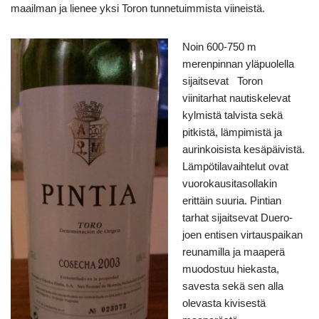
maailman ja lienee yksi Toron tunnetuimmista viineistä.
Noin 600-750 m
merenpinnan yläpuolella
sijaitsevat Toron
viinitarhat nautiskelevat
kylmistä talvista sekä
pitkistä, lämpimistä ja
aurinkoisista kesäpäivistä.
Lämpötilavaihtelut ovat
vuorokausitasollakin
erittäin suuria. Pintian
tarhat sijaitsevat Duero-
joen entisen virtauspaikan
reunamilla ja maaperä
muodostuu hiekasta,
savesta sekä sen alla
olevasta kivisestä