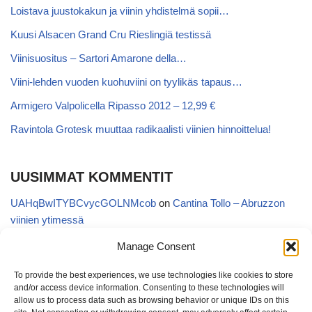
Loistava juustokakun ja viinin yhdistelmä sopii…
Kuusi Alsacen Grand Cru Rieslingiä testissä
Viinisuositus – Sartori Amarone della…
Viini-lehden vuoden kuohuviini on tyylikäs tapaus…
Armigero Valpolicella Ripasso 2012 – 12,99 €
Ravintola Grotesk muuttaa radikaalisti viinien hinnoittelua!
UUSIMMAT KOMMENTIT
UAHqBwITYBCvycGOLNMcob
on
Cantina Tollo – Abruzzon
viinien ytimessä
EgVGGttRTxKfbqUaWNglb
on
Cantina Tollo – Abruzzon viinien
Manage Consent
ytimessä
To provide the best experiences, we use technologies like cookies to store
Anonymous
on
Kyläviini Riojasta – Ortega Ezquerro Vino de
and/or access device information. Consenting to these technologies will
Tudelilla Crianza 2018 (Alko 14,88 €)
allow us to process data such as browsing behavior or unique IDs on this