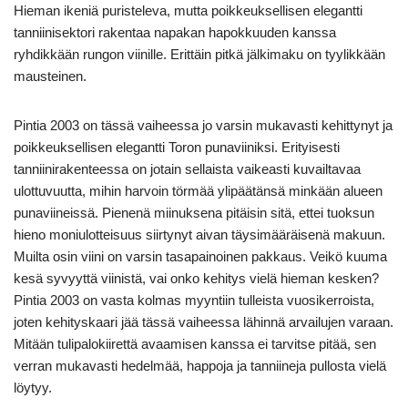
Hieman ikeniä puristeleva, mutta poikkeuksellisen elegantti
tanniinisektori rakentaa napakan hapokkuuden kanssa
ryhdikkään rungon viinille. Erittäin pitkä jälkimaku on tyylikkään
mausteinen.
Pintia 2003 on tässä vaiheessa jo varsin mukavasti kehittynyt ja
poikkeuksellisen elegantti Toron punaviiniksi. Erityisesti
tanniinirakenteessa on jotain sellaista vaikeasti kuvailtavaa
ulottuvuutta, mihin harvoin törmää ylipäätänsä minkään alueen
punaviineissä. Pienenä miinuksena pitäisin sitä, ettei tuoksun
hieno moniulotteisuus siirtynyt aivan täysimääräisenä makuun.
Muilta osin viini on varsin tasapainoinen pakkaus. Veikö kuuma
kesä syvyyttä viinistä, vai onko kehitys vielä hieman kesken?
Pintia 2003 on vasta kolmas myyntiin tulleista vuosikerroista,
joten kehityskaari jää tässä vaiheessa lähinnä arvailujen varaan.
Mitään tulipalokiirettä avaamisen kanssa ei tarvitse pitää, sen
verran mukavasti hedelmää, happoja ja tanniineja pullosta vielä
löytyy.