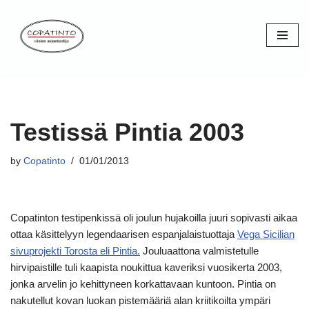
Skip
to
content
Testissä Pintia 2003
by
Copatinto
01/01/2013
Copatinton testipenkissä oli joulun hujakoilla juuri sopivasti aikaa
ottaa käsittelyyn legendaarisen espanjalaistuottaja
Vega Sicilian
sivuprojekti Torosta eli Pintia.
Jouluaattona valmistetulle
hirvipaistille tuli kaapista noukittua kaveriksi vuosikerta 2003,
jonka arvelin jo kehittyneen korkattavaan kuntoon. Pintia on
nakutellut kovan luokan pistemääriä alan kriitikoilta ympäri