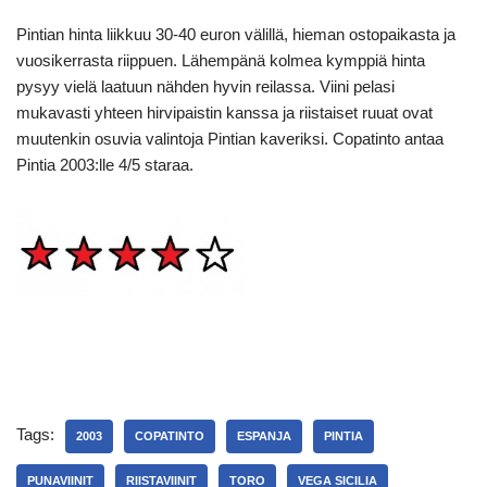
Pintian hinta liikkuu 30-40 euron välillä, hieman ostopaikasta ja
vuosikerrasta riippuen. Lähempänä kolmea kymppiä hinta
pysyy vielä laatuun nähden hyvin reilassa. Viini pelasi
mukavasti yhteen hirvipaistin kanssa ja riistaiset ruuat ovat
muutenkin osuvia valintoja Pintian kaveriksi. Copatinto antaa
Pintia 2003:lle 4/5 staraa.
Tags:
2003
COPATINTO
ESPANJA
PINTIA
PUNAVIINIT
RIISTAVIINIT
TORO
VEGA SICILIA