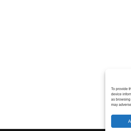
To provide t
device infor
as browsing 
may adversel
A