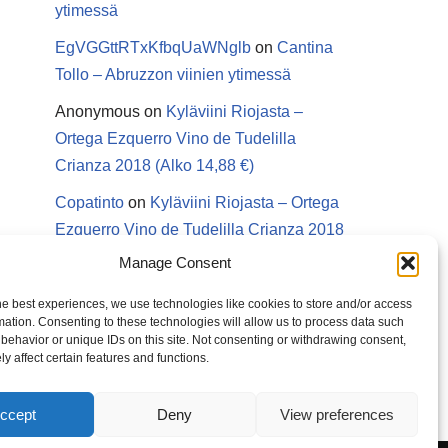
ytimessä
EgVGGttRTxKfbqUaWNglb
on
Cantina
Tollo – Abruzzon viinien ytimessä
Anonymous
on
Kyläviini Riojasta –
Ortega Ezquerro Vino de Tudelilla
Crianza 2018 (Alko 14,88 €)
Copatinto
on
Kyläviini Riojasta – Ortega
Ezquerro Vino de Tudelilla Crianza 2018
(Alko 14,88 €)
Manage Consent
Sanna van Herwaarden
on
Kyläviini
he best experiences, we use technologies like cookies to store and/or access
Riojasta – Ortega Ezquerro Vino de
mation. Consenting to these technologies will allow us to process data such
behavior or unique IDs on this site. Not consenting or withdrawing consent,
Tudelilla Crianza 2018 (Alko 14,88 €)
y affect certain features and functions.
ccept
Deny
View preferences