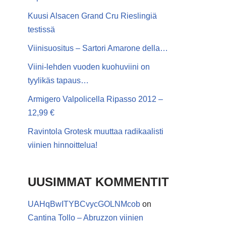
Kuusi Alsacen Grand Cru Rieslingiä
testissä
Viinisuositus – Sartori Amarone della…
Viini-lehden vuoden kuohuviini on
tyylikäs tapaus…
Armigero Valpolicella Ripasso 2012 –
12,99 €
Ravintola Grotesk muuttaa radikaalisti
viinien hinnoittelua!
UUSIMMAT KOMMENTIT
UAHqBwITYBCvycGOLNMcob
on
Cantina Tollo – Abruzzon viinien