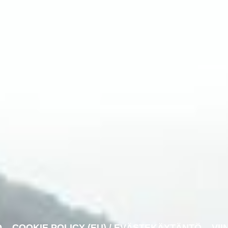
O
COOKIE POLICY (EU) / EVÄSTEKÄYTÄNTÖ
VII