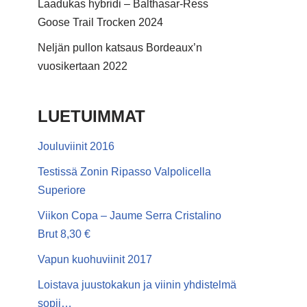
Laadukas hybridi – Balthasar-Ress
Goose Trail Trocken 2024
Neljän pullon katsaus Bordeaux’n
vuosikertaan 2022
LUETUIMMAT
Jouluviinit 2016
Testissä Zonin Ripasso Valpolicella
Superiore
Viikon Copa – Jaume Serra Cristalino
Brut 8,30 €
Vapun kuohuviinit 2017
Loistava juustokakun ja viinin yhdistelmä
sopii…