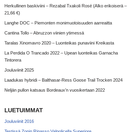
Herkullinen baskiviini – Rezabal Txakoli Rosé (Alko erikoiserä –
21,66 €)
Langhe DOC – Piemonten monimuotoisuuden aarreaitta
Cantina Tollo – Abruzzon viinien ytimessä
Taralas Xinomavro 2020 – Luonteikas punaviini Kreikasta
La Perdida O Trancado 2022 – Upean luonteikas Garnacha
Tintorera
Jouluviinit 2025
Laadukas hybridi – Balthasar-Ress Goose Trail Trocken 2024
Neljän pullon katsaus Bordeaux’n vuosikertaan 2022
LUETUIMMAT
Jouluviinit 2016
Testissä Zonin Ripasso Valpolicella Superiore