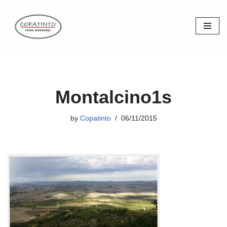
Skip
to
content
Montalcino1s
by
Copatinto
06/11/2015