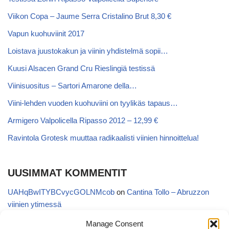
Viikon Copa – Jaume Serra Cristalino Brut 8,30 €
Vapun kuohuviinit 2017
Loistava juustokakun ja viinin yhdistelmä sopii…
Kuusi Alsacen Grand Cru Rieslingiä testissä
Viinisuositus – Sartori Amarone della…
Viini-lehden vuoden kuohuviini on tyylikäs tapaus…
Armigero Valpolicella Ripasso 2012 – 12,99 €
Ravintola Grotesk muuttaa radikaalisti viinien hinnoittelua!
UUSIMMAT KOMMENTIT
UAHqBwITYBCvycGOLNMcob
on
Cantina Tollo – Abruzzon
viinien ytimessä
EgVGGttRTxKfbqUaWNglb
on
Cantina Tollo – Abruzzon viinien
Manage Consent