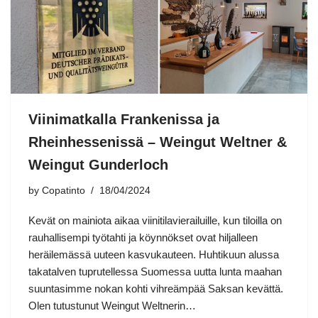
Viinimatkalla Frankenissa ja
Rheinhessenissä – Weingut Weltner &
Weingut Gunderloch
by
Copatinto
18/04/2024
Kevät on mainiota aikaa viinitilavierailuille, kun tiloilla on
rauhallisempi työtahti ja köynnökset ovat hiljalleen
heräilemässä uuteen kasvukauteen. Huhtikuun alussa
takatalven tuprutellessa Suomessa uutta lunta maahan
suuntasimme nokan kohti vihreämpää Saksan kevättä.
Olen tutustunut Weingut Weltnerin…