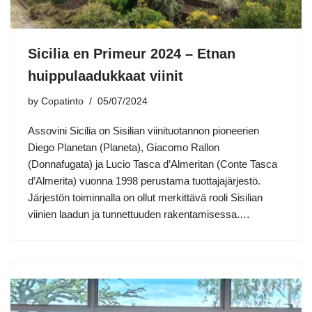
Sicilia en Primeur 2024 – Etnan
huippulaadukkaat viinit
by
Copatinto
05/07/2024
Assovini Sicilia on Sisilian viinituotannon pioneerien
Diego Planetan (Planeta), Giacomo Rallon
(Donnafugata) ja Lucio Tasca d’Almeritan (Conte Tasca
d’Almerita) vuonna 1998 perustama tuottajajärjestö.
Järjestön toiminnalla on ollut merkittävä rooli Sisilian
viinien laadun ja tunnettuuden rakentamisessa.…