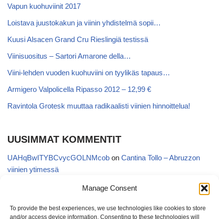
Vapun kuohuviinit 2017
Loistava juustokakun ja viinin yhdistelmä sopii…
Kuusi Alsacen Grand Cru Rieslingiä testissä
Viinisuositus – Sartori Amarone della…
Viini-lehden vuoden kuohuviini on tyylikäs tapaus…
Armigero Valpolicella Ripasso 2012 – 12,99 €
Ravintola Grotesk muuttaa radikaalisti viinien hinnoittelua!
UUSIMMAT KOMMENTIT
UAHqBwITYBCvycGOLNMcob
on
Cantina Tollo – Abruzzon
viinien ytimessä
EgVGGttRTxKfbqUaWNglb
on
Cantina Tollo – Abruzzon viinien
Manage Consent
ytimessä
To provide the best experiences, we use technologies like cookies to store
Anonymous
on
Kyläviini Riojasta – Ortega Ezquerro Vino de
and/or access device information. Consenting to these technologies will