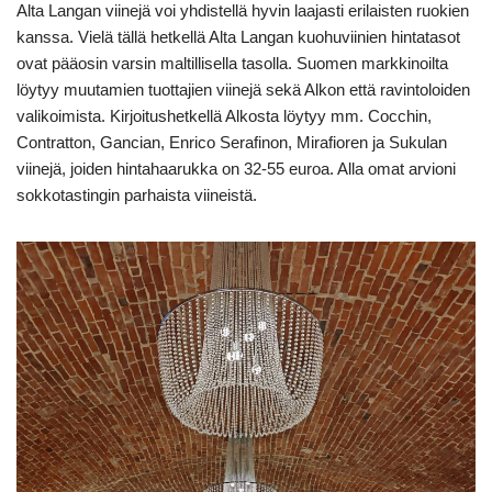
Alta Langan viinejä voi yhdistellä hyvin laajasti erilaisten ruokien
kanssa. Vielä tällä hetkellä Alta Langan kuohuviinien hintatasot
ovat pääosin varsin maltillisella tasolla. Suomen markkinoilta
löytyy muutamien tuottajien viinejä sekä Alkon että ravintoloiden
valikoimista. Kirjoitushetkellä Alkosta löytyy mm. Cocchin,
Contratton, Gancian, Enrico Serafinon, Mirafioren ja Sukulan
viinejä, joiden hintahaarukka on 32-55 euroa. Alla omat arvioni
sokkotastingin parhaista viineistä.