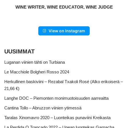
WINE WRITER, WINE EDUCATOR, WINE JUDGE
View on Instagram
UUSIMMAT
Luganan viinien tähti on Turbiana
Le Macchiole Bolgheri Rosso 2024
Herkullinen baskiviini – Rezabal Txakoli Rosé (Alko erikoiserä –
21,66 €)
Langhe DOC – Piemonten monimuotoisuuden aarreaitta
Cantina Tollo – Abruzzon viinien ytimessä
Taralas Xinomavro 2020 – Luonteikas punaviini Kreikasta
La Perdida O Trancado 2022 – Upean luonteikas Garnacha