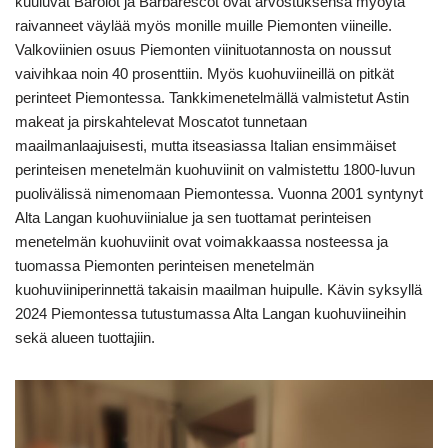
kuuluvat Barolot ja Barbarescot ovat arvostuksensa myöytä
raivanneet väylää myös monille muille Piemonten viineille.
Valkoviinien osuus Piemonten viinituotannosta on noussut
vaivihkaa noin 40 prosenttiin. Myös kuohuviineillä on pitkät
perinteet Piemontessa. Tankkimenetelmällä valmistetut Astin
makeat ja pirskahtelevat Moscatot tunnetaan
maailmanlaajuisesti, mutta itseasiassa Italian ensimmäiset
perinteisen menetelmän kuohuviinit on valmistettu 1800-luvun
puolivälissä nimenomaan Piemontessa. Vuonna 2001 syntynyt
Alta Langan kuohuviinialue ja sen tuottamat perinteisen
menetelmän kuohuviinit ovat voimakkaassa nosteessa ja
tuomassa Piemonten perinteisen menetelmän
kuohuviiniperinnettä takaisin maailman huipulle. Kävin syksyllä
2024 Piemontessa tutustumassa Alta Langan kuohuviineihin
sekä alueen tuottajiin.