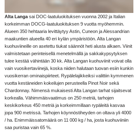
Alta Langa
sai DOC-laatuluokituksen vuonna 2002 ja Italian
korkeimman DOCG-laatuluokituksen 9 vuotta myöhemmin.
Alueen 350 hehtaaria levittäytyy Astin, Cuneon ja Alessandrian
maakuntien alueella 40 eri kylän ympäristöön. Alta Langan
kuohuviineille on asetettu tiukat säännöt heti alusta alkaen. Viinit
valmistetaan perinteisellä menetelmällä ja sakkakypsytyksen
tulee kestää vähintään 30 kk. Alta Langan kuohuviinit voivat olla
vain vuosikertaviinejä, koska niiden halutaan tuovan esiin kunkin
vuosikerran ominaispiirteet. Rypälelajikkeiksi valittiin kymmenen
vuotta kestäneiden kokeilujen perusteella Pinot Noir sekä
Chardonnay. Nimensä mukaisesti Alta Langan tarhat sijaitsevat
korkealla. Vähimmäisvaatimus on 250 metriä, tarhojen
keskikorkeus 450 metriä ja korkeimmillaan rypäleitä kasvaa
jopa 900 metrissä. Tarhojen köynnöstiheyden on oltava yli 4000
/ ha. Enimmäissatomäärä on 11 000 kg / ha, josta kuohuviiniin
saa puristaa vain 65 %.