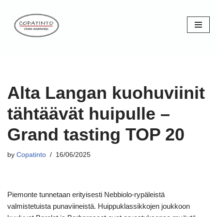
Skip
to
content
Alta Langan kuohuviinit
tähtäävät huipulle –
Grand tasting TOP 20
by
Copatinto
16/06/2025
Piemonte tunnetaan erityisesti Nebbiolo-rypäleistä
valmistetuista punaviineistä. Huippuklassikkojen joukkoon