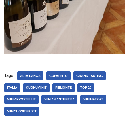
Tags:
ALTA LANGA
COPATINTO
GRAND TASTING
ITALIA
KUOHUVIINIT
PIEMONTE
TOP 20
VIINIARVOSTELUT
VIINIASIANTUNTIJA
VIINIMATKAT
VIINISUOSITUKSET