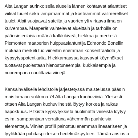
Alta Langan aurinkoisella alueella lännen kohtaavat atlanttiset
viileät tuulet sekä lämpimämmät ja kosteammat välimerelliset
tuulet. Alpit suojaavat sateilta ja vuorten yli virtaava ilma on
kuivempaa. Maaperät vaihtelevat alueittain ja tarhoilla on
pääosin erilaisia määriä kalkkikiveä, hiekkaa ja merkeliä.
Piemonten maaperien huippuasiantuntija Edmondo Bonellin
mukaan merkeli tuo viineihin enemmän konsentraatiota ja
kypsytyspotentiaalia. Hiekkamaassa kasvavat köynnökset
tuottavat puolestaan hienostuneempia, kukkaisempia ja
nuorempana nautittavia viinejä.
Kansainväliselle lehdistölle järjestetyssä maistelussa pääsin
maistamaan sokkona 74 Alta Langan kuohuviiniä. Yleisesti
ottaen Alta Langan kuohuviineistä löytyy korkea ja raikas
hapokkuus. Pitkistä kypsytyksistä huolimatta viineistä löytyy
esim. samppanjaan verrattuna vähemmän paahteisia
elementtejä. Viinien profiili painottuu enemmän lineaariseen ja
tyylikkään puhdaspiirteisen hedelmäisyyteen. Tämän ansiosta