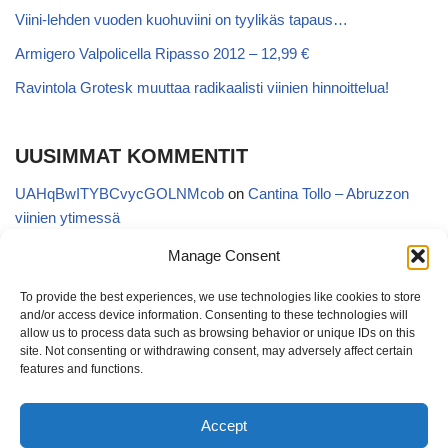
Viini-lehden vuoden kuohuviini on tyylikäs tapaus…
Armigero Valpolicella Ripasso 2012 – 12,99 €
Ravintola Grotesk muuttaa radikaalisti viinien hinnoittelua!
UUSIMMAT KOMMENTIT
UAHqBwITYBCvycGOLNMcob
on
Cantina Tollo – Abruzzon
viinien ytimessä
EgVGGttRTxKfbqUaWNglb
on
Cantina Tollo – Abruzzon viinien
Manage Consent
ytimessä
To provide the best experiences, we use technologies like cookies to store
Anonymous
on
Kyläviini Riojasta – Ortega Ezquerro Vino de
and/or access device information. Consenting to these technologies will
Tudelilla Crianza 2018 (Alko 14,88 €)
allow us to process data such as browsing behavior or unique IDs on this
site. Not consenting or withdrawing consent, may adversely affect certain
Copatinto
on
Kyläviini Riojasta – Ortega Ezquerro Vino de
features and functions.
Tudelilla Crianza 2018 (Alko 14,88 €)
Accept
Sanna van Herwaarden
on
Kyläviini Riojasta – Ortega Ezquerro