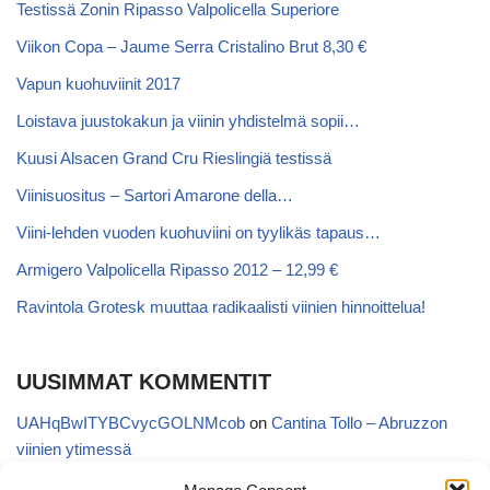
Testissä Zonin Ripasso Valpolicella Superiore
Viikon Copa – Jaume Serra Cristalino Brut 8,30 €
Vapun kuohuviinit 2017
Loistava juustokakun ja viinin yhdistelmä sopii…
Kuusi Alsacen Grand Cru Rieslingiä testissä
Viinisuositus – Sartori Amarone della…
Viini-lehden vuoden kuohuviini on tyylikäs tapaus…
Armigero Valpolicella Ripasso 2012 – 12,99 €
Ravintola Grotesk muuttaa radikaalisti viinien hinnoittelua!
UUSIMMAT KOMMENTIT
UAHqBwITYBCvycGOLNMcob
on
Cantina Tollo – Abruzzon
viinien ytimessä
EgVGGttRTxKfbqUaWNglb
on
Cantina Tollo – Abruzzon viinien