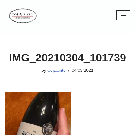
Skip
to
content
IMG_20210304_101739
by
Copatinto
04/03/2021