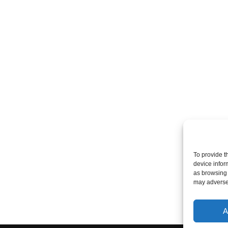
To provide t
device infor
as browsing 
may adversel
A