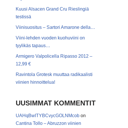
Kuusi Alsacen Grand Cru Rieslingiä
testissä
Viinisuositus – Sartori Amarone della…
Viini-lehden vuoden kuohuviini on
tyylikäs tapaus…
Armigero Valpolicella Ripasso 2012 –
12,99 €
Ravintola Grotesk muuttaa radikaalisti
viinien hinnoittelua!
UUSIMMAT KOMMENTIT
UAHqBwITYBCvycGOLNMcob
on
Cantina Tollo – Abruzzon viinien