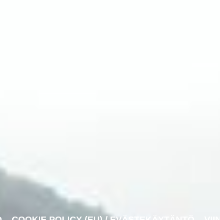
O
COOKIE POLICY (EU) / EVÄSTEKÄYTÄNTÖ
VII