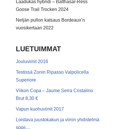
Laadukas hybridi – Balthasar-Ress
Goose Trail Trocken 2024
Neljän pullon katsaus Bordeaux’n
vuosikertaan 2022
LUETUIMMAT
Jouluviinit 2016
Testissä Zonin Ripasso Valpolicella
Superiore
Viikon Copa – Jaume Serra Cristalino
Brut 8,30 €
Vapun kuohuviinit 2017
Loistava juustokakun ja viinin yhdistelmä
sopii…