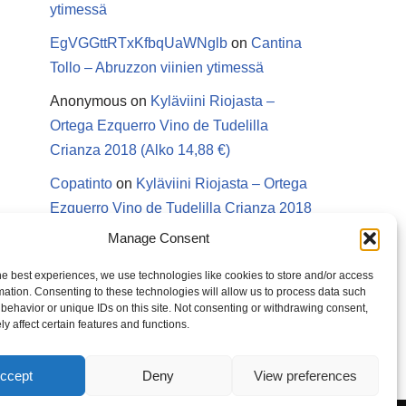
ytimessä
EgVGGttRTxKfbqUaWNglb
on
Cantina
Tollo – Abruzzon viinien ytimessä
Anonymous
on
Kyläviini Riojasta –
Ortega Ezquerro Vino de Tudelilla
Crianza 2018 (Alko 14,88 €)
Copatinto
on
Kyläviini Riojasta – Ortega
Ezquerro Vino de Tudelilla Crianza 2018
(Alko 14,88 €)
Manage Consent
Sanna van Herwaarden
on
Kyläviini
he best experiences, we use technologies like cookies to store and/or access
Riojasta – Ortega Ezquerro Vino de
mation. Consenting to these technologies will allow us to process data such
behavior or unique IDs on this site. Not consenting or withdrawing consent,
Tudelilla Crianza 2018 (Alko 14,88 €)
y affect certain features and functions.
ccept
Deny
View preferences