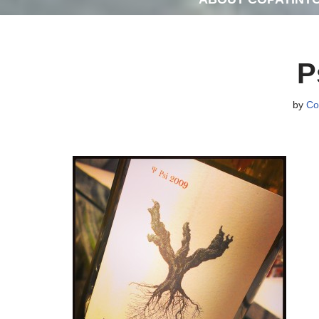
P
by
Co