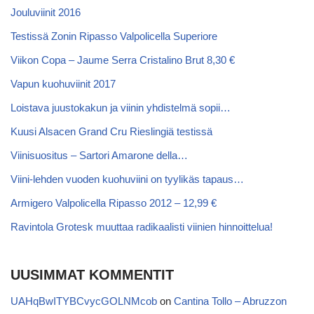
Jouluviinit 2016
Testissä Zonin Ripasso Valpolicella Superiore
Viikon Copa – Jaume Serra Cristalino Brut 8,30 €
Vapun kuohuviinit 2017
Loistava juustokakun ja viinin yhdistelmä sopii…
Kuusi Alsacen Grand Cru Rieslingiä testissä
Viinisuositus – Sartori Amarone della…
Viini-lehden vuoden kuohuviini on tyylikäs tapaus…
Armigero Valpolicella Ripasso 2012 – 12,99 €
Ravintola Grotesk muuttaa radikaalisti viinien hinnoittelua!
UUSIMMAT KOMMENTIT
UAHqBwITYBCvycGOLNMcob
on
Cantina Tollo – Abruzzon