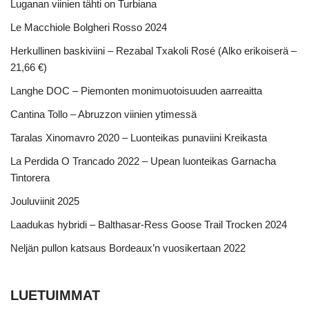
Luganan viinien tähti on Turbiana
Le Macchiole Bolgheri Rosso 2024
Herkullinen baskiviini – Rezabal Txakoli Rosé (Alko erikoiserä –
21,66 €)
Langhe DOC – Piemonten monimuotoisuuden aarreaitta
Cantina Tollo – Abruzzon viinien ytimessä
Taralas Xinomavro 2020 – Luonteikas punaviini Kreikasta
La Perdida O Trancado 2022 – Upean luonteikas Garnacha
Tintorera
Jouluviinit 2025
Laadukas hybridi – Balthasar-Ress Goose Trail Trocken 2024
Neljän pullon katsaus Bordeaux’n vuosikertaan 2022
LUETUIMMAT