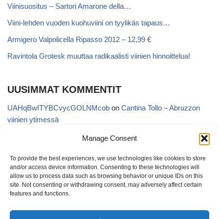
Viinisuositus – Sartori Amarone della…
Viini-lehden vuoden kuohuviini on tyylikäs tapaus…
Armigero Valpolicella Ripasso 2012 – 12,99 €
Ravintola Grotesk muuttaa radikaalisti viinien hinnoittelua!
UUSIMMAT KOMMENTIT
UAHqBwITYBCvycGOLNMcob
on
Cantina Tollo – Abruzzon
viinien ytimessä
EgVGGttRTxKfbqUaWNglb
on
Cantina Tollo – Abruzzon viinien
Manage Consent
ytimessä
To provide the best experiences, we use technologies like cookies to store
Anonymous
on
Kyläviini Riojasta – Ortega Ezquerro Vino de
and/or access device information. Consenting to these technologies will
Tudelilla Crianza 2018 (Alko 14,88 €)
allow us to process data such as browsing behavior or unique IDs on this
site. Not consenting or withdrawing consent, may adversely affect certain
Copatinto
on
Kyläviini Riojasta – Ortega Ezquerro Vino de
features and functions.
Tudelilla Crianza 2018 (Alko 14,88 €)