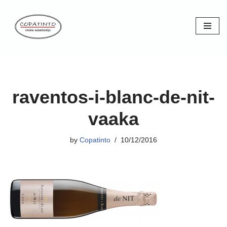
Skip
to
content
raventos-i-blanc-de-nit-
vaaka
by
Copatinto
10/12/2016