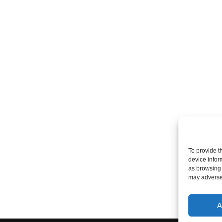
To provide t
device infor
as browsing 
may adversel
A