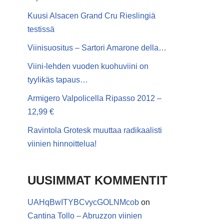
Kuusi Alsacen Grand Cru Rieslingiä
testissä
Viinisuositus – Sartori Amarone della…
Viini-lehden vuoden kuohuviini on
tyylikäs tapaus…
Armigero Valpolicella Ripasso 2012 –
12,99 €
Ravintola Grotesk muuttaa radikaalisti
viinien hinnoittelua!
UUSIMMAT KOMMENTIT
UAHqBwITYBCvycGOLNMcob
on
Cantina Tollo – Abruzzon viinien