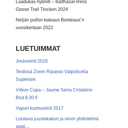
Laadukas hybridi – Balthasar-Ress
Goose Trail Trocken 2024
Neljän pullon katsaus Bordeaux’n
vuosikertaan 2022
LUETUIMMAT
Jouluviinit 2016
Testissä Zonin Ripasso Valpolicella
Superiore
Viikon Copa – Jaume Serra Cristalino
Brut 8,30 €
Vapun kuohuviinit 2017
Loistava juustokakun ja viinin yhdistelmä
sopii…