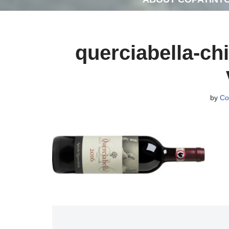
querciabella-chi
by
Co