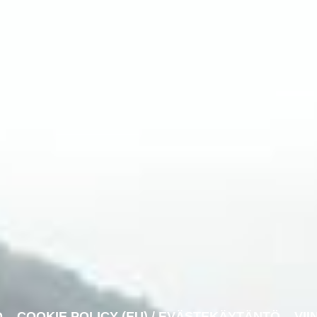
O
COOKIE POLICY (EU) / EVÄSTEKÄYTÄNTÖ
VII