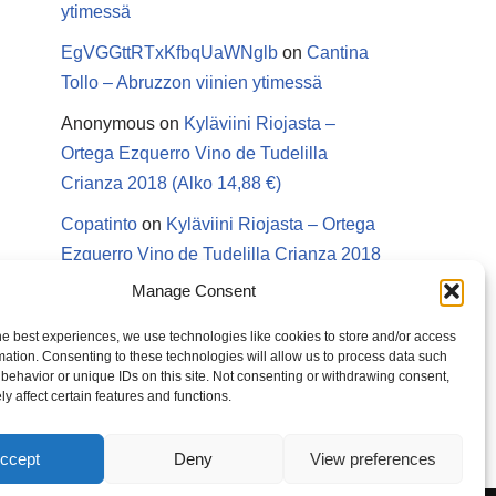
ytimessä
EgVGGttRTxKfbqUaWNglb
on
Cantina
Tollo – Abruzzon viinien ytimessä
Anonymous
on
Kyläviini Riojasta –
Ortega Ezquerro Vino de Tudelilla
Crianza 2018 (Alko 14,88 €)
Copatinto
on
Kyläviini Riojasta – Ortega
Ezquerro Vino de Tudelilla Crianza 2018
(Alko 14,88 €)
Manage Consent
Sanna van Herwaarden
on
Kyläviini
he best experiences, we use technologies like cookies to store and/or access
Riojasta – Ortega Ezquerro Vino de
mation. Consenting to these technologies will allow us to process data such
behavior or unique IDs on this site. Not consenting or withdrawing consent,
Tudelilla Crianza 2018 (Alko 14,88 €)
y affect certain features and functions.
ccept
Deny
View preferences