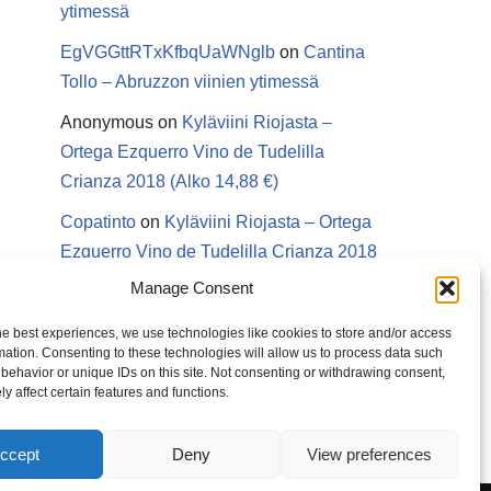
ytimessä
EgVGGttRTxKfbqUaWNglb
on
Cantina
Tollo – Abruzzon viinien ytimessä
Anonymous
on
Kyläviini Riojasta –
Ortega Ezquerro Vino de Tudelilla
Crianza 2018 (Alko 14,88 €)
Copatinto
on
Kyläviini Riojasta – Ortega
Ezquerro Vino de Tudelilla Crianza 2018
(Alko 14,88 €)
Manage Consent
Sanna van Herwaarden
on
Kyläviini
he best experiences, we use technologies like cookies to store and/or access
Riojasta – Ortega Ezquerro Vino de
mation. Consenting to these technologies will allow us to process data such
behavior or unique IDs on this site. Not consenting or withdrawing consent,
Tudelilla Crianza 2018 (Alko 14,88 €)
y affect certain features and functions.
ccept
Deny
View preferences