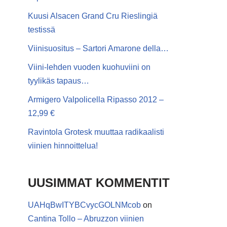
Kuusi Alsacen Grand Cru Rieslingiä
testissä
Viinisuositus – Sartori Amarone della…
Viini-lehden vuoden kuohuviini on
tyylikäs tapaus…
Armigero Valpolicella Ripasso 2012 –
12,99 €
Ravintola Grotesk muuttaa radikaalisti
viinien hinnoittelua!
UUSIMMAT KOMMENTIT
UAHqBwITYBCvycGOLNMcob
on
Cantina Tollo – Abruzzon viinien