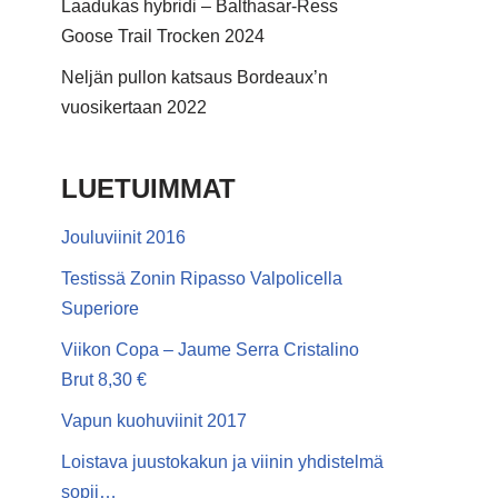
Laadukas hybridi – Balthasar-Ress
Goose Trail Trocken 2024
Neljän pullon katsaus Bordeaux’n
vuosikertaan 2022
LUETUIMMAT
Jouluviinit 2016
Testissä Zonin Ripasso Valpolicella
Superiore
Viikon Copa – Jaume Serra Cristalino
Brut 8,30 €
Vapun kuohuviinit 2017
Loistava juustokakun ja viinin yhdistelmä
sopii…