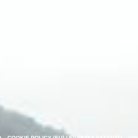
O
COOKIE POLICY (EU) / EVÄSTEKÄYTÄNTÖ
VII