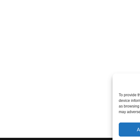
To provide t
device infor
as browsing 
may adversel
A