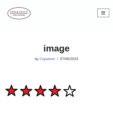
Skip
to
content
image
by
Copatinto
07/06/2023