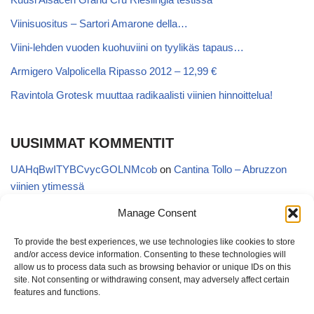
Viinisuositus – Sartori Amarone della…
Viini-lehden vuoden kuohuviini on tyylikäs tapaus…
Armigero Valpolicella Ripasso 2012 – 12,99 €
Ravintola Grotesk muuttaa radikaalisti viinien hinnoittelua!
UUSIMMAT KOMMENTIT
UAHqBwITYBCvycGOLNMcob
on
Cantina Tollo – Abruzzon
viinien ytimessä
EgVGGttRTxKfbqUaWNglb
on
Cantina Tollo – Abruzzon viinien
Manage Consent
ytimessä
To provide the best experiences, we use technologies like cookies to store
Anonymous
on
Kyläviini Riojasta – Ortega Ezquerro Vino de
and/or access device information. Consenting to these technologies will
Tudelilla Crianza 2018 (Alko 14,88 €)
allow us to process data such as browsing behavior or unique IDs on this
site. Not consenting or withdrawing consent, may adversely affect certain
Copatinto
on
Kyläviini Riojasta – Ortega Ezquerro Vino de
features and functions.
Tudelilla Crianza 2018 (Alko 14,88 €)