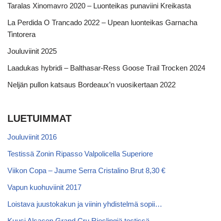
Taralas Xinomavro 2020 – Luonteikas punaviini Kreikasta
La Perdida O Trancado 2022 – Upean luonteikas Garnacha
Tintorera
Jouluviinit 2025
Laadukas hybridi – Balthasar-Ress Goose Trail Trocken 2024
Neljän pullon katsaus Bordeaux’n vuosikertaan 2022
LUETUIMMAT
Jouluviinit 2016
Testissä Zonin Ripasso Valpolicella Superiore
Viikon Copa – Jaume Serra Cristalino Brut 8,30 €
Vapun kuohuviinit 2017
Loistava juustokakun ja viinin yhdistelmä sopii…
Kuusi Alsacen Grand Cru Rieslingiä testissä