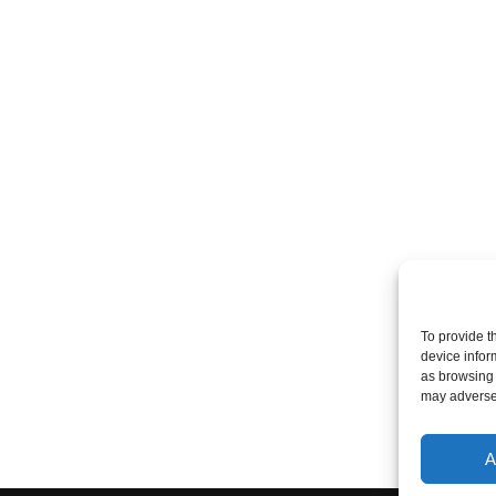
To provide t
device infor
as browsing 
may adversel
A