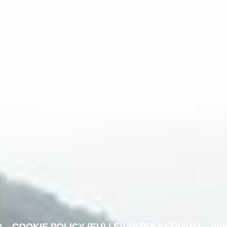
O
COOKIE POLICY (EU) / EVÄSTEKÄYTÄNTÖ
VII