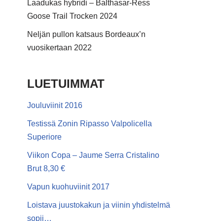
Laadukas hybridi – Balthasar-Ress
Goose Trail Trocken 2024
Neljän pullon katsaus Bordeaux’n
vuosikertaan 2022
LUETUIMMAT
Jouluviinit 2016
Testissä Zonin Ripasso Valpolicella
Superiore
Viikon Copa – Jaume Serra Cristalino
Brut 8,30 €
Vapun kuohuviinit 2017
Loistava juustokakun ja viinin yhdistelmä
sopii…