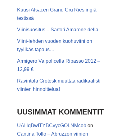
Kuusi Alsacen Grand Cru Rieslingiä
testissä
Viinisuositus – Sartori Amarone della…
Viini-lehden vuoden kuohuviini on
tyylikäs tapaus…
Armigero Valpolicella Ripasso 2012 –
12,99 €
Ravintola Grotesk muuttaa radikaalisti
viinien hinnoittelua!
UUSIMMAT KOMMENTIT
UAHqBwITYBCvycGOLNMcob
on
Cantina Tollo – Abruzzon viinien