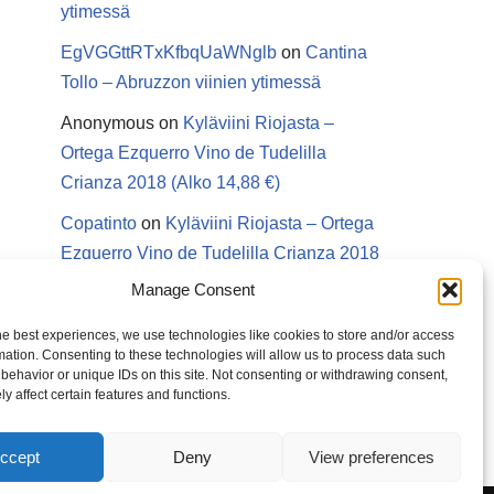
ytimessä
EgVGGttRTxKfbqUaWNglb
on
Cantina
Tollo – Abruzzon viinien ytimessä
Anonymous
on
Kyläviini Riojasta –
Ortega Ezquerro Vino de Tudelilla
Crianza 2018 (Alko 14,88 €)
Copatinto
on
Kyläviini Riojasta – Ortega
Ezquerro Vino de Tudelilla Crianza 2018
(Alko 14,88 €)
Manage Consent
Sanna van Herwaarden
on
Kyläviini
he best experiences, we use technologies like cookies to store and/or access
Riojasta – Ortega Ezquerro Vino de
mation. Consenting to these technologies will allow us to process data such
behavior or unique IDs on this site. Not consenting or withdrawing consent,
Tudelilla Crianza 2018 (Alko 14,88 €)
y affect certain features and functions.
ccept
Deny
View preferences