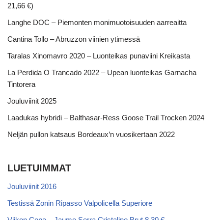
21,66 €)
Langhe DOC – Piemonten monimuotoisuuden aarreaitta
Cantina Tollo – Abruzzon viinien ytimessä
Taralas Xinomavro 2020 – Luonteikas punaviini Kreikasta
La Perdida O Trancado 2022 – Upean luonteikas Garnacha
Tintorera
Jouluviinit 2025
Laadukas hybridi – Balthasar-Ress Goose Trail Trocken 2024
Neljän pullon katsaus Bordeaux’n vuosikertaan 2022
LUETUIMMAT
Jouluviinit 2016
Testissä Zonin Ripasso Valpolicella Superiore
Viikon Copa – Jaume Serra Cristalino Brut 8,30 €