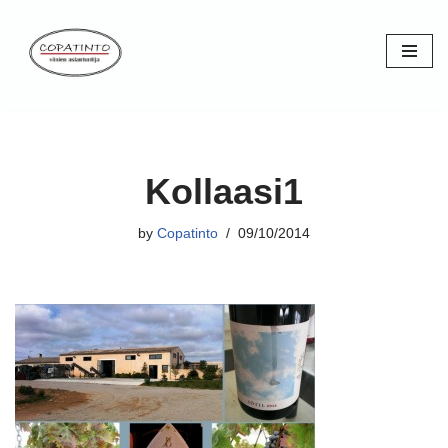
Skip
to
content
Kollaasi1
by
Copatinto
09/10/2014