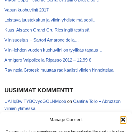
Vapun kuohuviinit 2017
Loistava juustokakun ja viinin yhdistelmä sopii…
Kuusi Alsacen Grand Cru Rieslingiä testissä
Viinisuositus – Sartori Amarone della…
Viini-lehden vuoden kuohuviini on tyylikäs tapaus…
Armigero Valpolicella Ripasso 2012 – 12,99 €
Ravintola Grotesk muuttaa radikaalisti viinien hinnoittelua!
UUSIMMAT KOMMENTIT
UAHqBwITYBCvycGOLNMcob
on
Cantina Tollo – Abruzzon
viinien ytimessä
EgVGGttRTxKfbqUaWNglb
on
Cantina Tollo – Abruzzon viinien
Manage Consent
ytimessä
To provide the best experiences, we use technologies like cookies to store