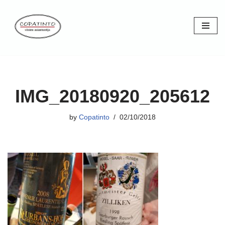
Skip
to
content
IMG_20180920_205612
by
Copatinto
02/10/2018