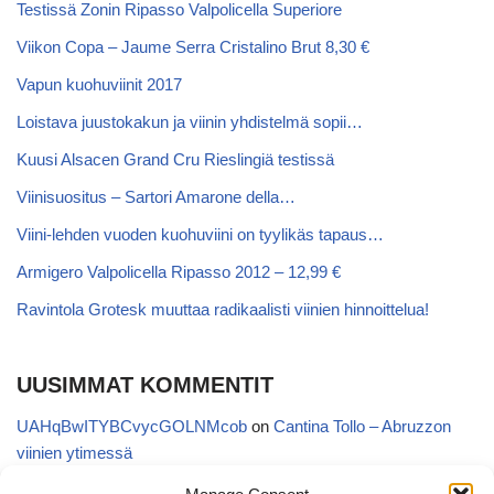
Testissä Zonin Ripasso Valpolicella Superiore
Viikon Copa – Jaume Serra Cristalino Brut 8,30 €
Vapun kuohuviinit 2017
Loistava juustokakun ja viinin yhdistelmä sopii…
Kuusi Alsacen Grand Cru Rieslingiä testissä
Viinisuositus – Sartori Amarone della…
Viini-lehden vuoden kuohuviini on tyylikäs tapaus…
Armigero Valpolicella Ripasso 2012 – 12,99 €
Ravintola Grotesk muuttaa radikaalisti viinien hinnoittelua!
UUSIMMAT KOMMENTIT
UAHqBwITYBCvycGOLNMcob
on
Cantina Tollo – Abruzzon
viinien ytimessä
EgVGGttRTxKfbqUaWNglb
on
Cantina Tollo – Abruzzon viinien