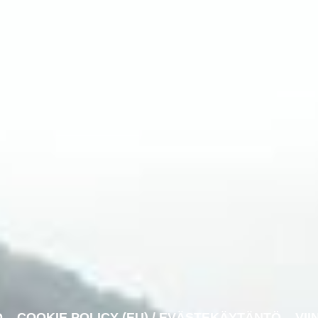
O
COOKIE POLICY (EU) / EVÄSTEKÄYTÄNTÖ
VII