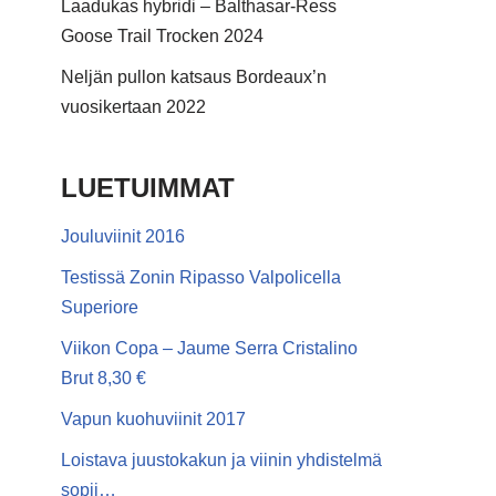
Laadukas hybridi – Balthasar-Ress
Goose Trail Trocken 2024
Neljän pullon katsaus Bordeaux’n
vuosikertaan 2022
LUETUIMMAT
Jouluviinit 2016
Testissä Zonin Ripasso Valpolicella
Superiore
Viikon Copa – Jaume Serra Cristalino
Brut 8,30 €
Vapun kuohuviinit 2017
Loistava juustokakun ja viinin yhdistelmä
sopii…