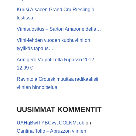
Kuusi Alsacen Grand Cru Rieslingiä
testissä
Viinisuositus – Sartori Amarone della…
Viini-lehden vuoden kuohuviini on
tyylikäs tapaus…
Armigero Valpolicella Ripasso 2012 –
12,99 €
Ravintola Grotesk muuttaa radikaalisti
viinien hinnoittelua!
UUSIMMAT KOMMENTIT
UAHqBwITYBCvycGOLNMcob
on
Cantina Tollo – Abruzzon viinien