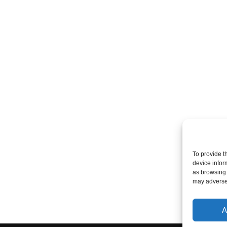
To provide t
device infor
as browsing 
may adversel
A