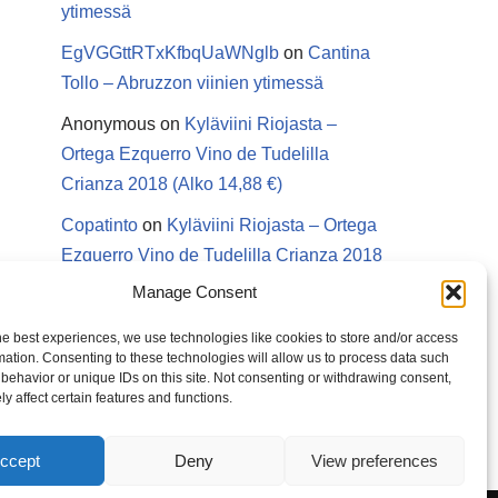
ytimessä
EgVGGttRTxKfbqUaWNglb
on
Cantina
Tollo – Abruzzon viinien ytimessä
Anonymous
on
Kyläviini Riojasta –
Ortega Ezquerro Vino de Tudelilla
Crianza 2018 (Alko 14,88 €)
Copatinto
on
Kyläviini Riojasta – Ortega
Ezquerro Vino de Tudelilla Crianza 2018
(Alko 14,88 €)
Manage Consent
Sanna van Herwaarden
on
Kyläviini
he best experiences, we use technologies like cookies to store and/or access
Riojasta – Ortega Ezquerro Vino de
mation. Consenting to these technologies will allow us to process data such
behavior or unique IDs on this site. Not consenting or withdrawing consent,
Tudelilla Crianza 2018 (Alko 14,88 €)
y affect certain features and functions.
ccept
Deny
View preferences