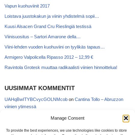
Vapun kuohuviinit 2017
Loistava juustokakun ja viinin yhdistelmä sopii…
Kuusi Alsacen Grand Cru Rieslingiä testissä
Viinisuositus – Sartori Amarone della…
Viini-lehden vuoden kuohuviini on tyylikäs tapaus…
Armigero Valpolicella Ripasso 2012 – 12,99 €
Ravintola Grotesk muuttaa radikaalisti viinien hinnoittelua!
UUSIMMAT KOMMENTIT
UAHqBwITYBCvycGOLNMcob
on
Cantina Tollo – Abruzzon
viinien ytimessä
EgVGGttRTxKfbqUaWNglb
on
Cantina Tollo – Abruzzon viinien
Manage Consent
ytimessä
To provide the best experiences, we use technologies like cookies to store
Anonymous
on
Kyläviini Riojasta – Ortega Ezquerro Vino de