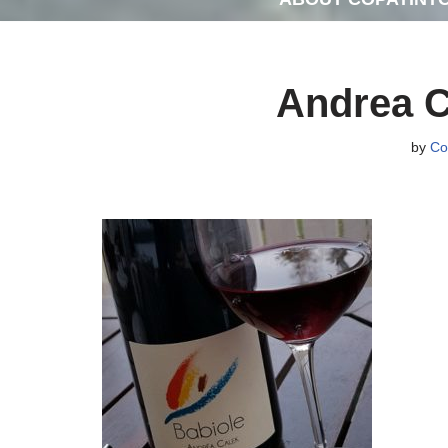
Andrea C
by
Co