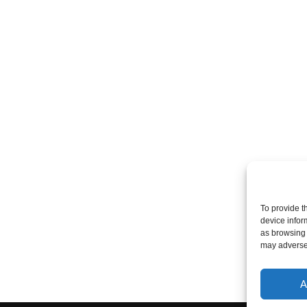
To provide t
device infor
as browsing 
may adversel
A