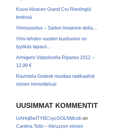
Kuusi Alsacen Grand Cru Rieslingiä
testissä
Viinisuositus – Sartori Amarone della…
Viini-lehden vuoden kuohuviini on
tyylikäs tapaus…
Armigero Valpolicella Ripasso 2012 –
12,99 €
Ravintola Grotesk muuttaa radikaalisti
viinien hinnoittelua!
UUSIMMAT KOMMENTIT
UAHqBwITYBCvycGOLNMcob
on
Cantina Tollo – Abruzzon viinien