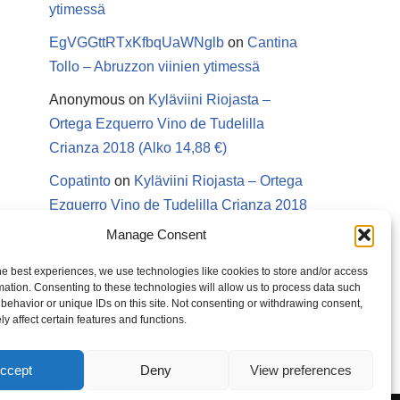
ytimessä
EgVGGttRTxKfbqUaWNglb
on
Cantina
Tollo – Abruzzon viinien ytimessä
Anonymous
on
Kyläviini Riojasta –
Ortega Ezquerro Vino de Tudelilla
Crianza 2018 (Alko 14,88 €)
Copatinto
on
Kyläviini Riojasta – Ortega
Ezquerro Vino de Tudelilla Crianza 2018
(Alko 14,88 €)
Manage Consent
Sanna van Herwaarden
on
Kyläviini
he best experiences, we use technologies like cookies to store and/or access
Riojasta – Ortega Ezquerro Vino de
mation. Consenting to these technologies will allow us to process data such
behavior or unique IDs on this site. Not consenting or withdrawing consent,
Tudelilla Crianza 2018 (Alko 14,88 €)
y affect certain features and functions.
ccept
Deny
View preferences