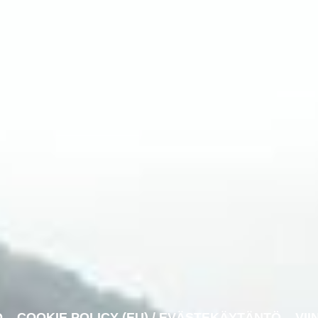
O
COOKIE POLICY (EU) / EVÄSTEKÄYTÄNTÖ
VII