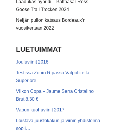
Laadukas hybridi – Balthasar-Ress
Goose Trail Trocken 2024
Neljän pullon katsaus Bordeaux’n
vuosikertaan 2022
LUETUIMMAT
Jouluviinit 2016
Testissä Zonin Ripasso Valpolicella
Superiore
Viikon Copa – Jaume Serra Cristalino
Brut 8,30 €
Vapun kuohuviinit 2017
Loistava juustokakun ja viinin yhdistelmä
sopii…