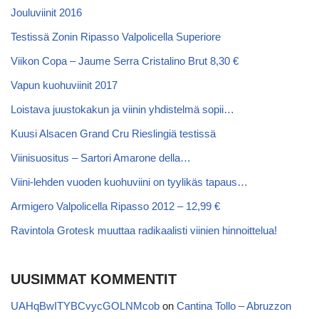
Jouluviinit 2016
Testissä Zonin Ripasso Valpolicella Superiore
Viikon Copa – Jaume Serra Cristalino Brut 8,30 €
Vapun kuohuviinit 2017
Loistava juustokakun ja viinin yhdistelmä sopii…
Kuusi Alsacen Grand Cru Rieslingiä testissä
Viinisuositus – Sartori Amarone della…
Viini-lehden vuoden kuohuviini on tyylikäs tapaus…
Armigero Valpolicella Ripasso 2012 – 12,99 €
Ravintola Grotesk muuttaa radikaalisti viinien hinnoittelua!
UUSIMMAT KOMMENTIT
UAHqBwITYBCvycGOLNMcob
on
Cantina Tollo – Abruzzon