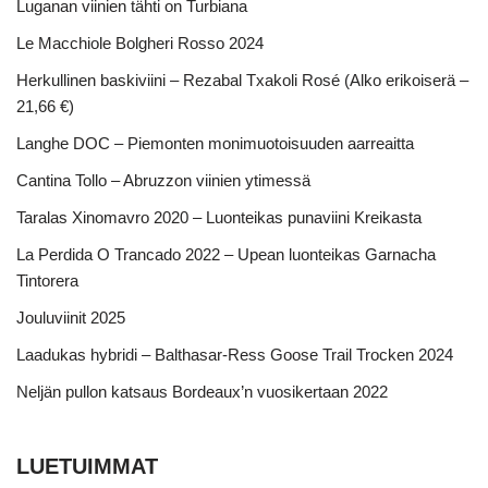
Luganan viinien tähti on Turbiana
Le Macchiole Bolgheri Rosso 2024
Herkullinen baskiviini – Rezabal Txakoli Rosé (Alko erikoiserä –
21,66 €)
Langhe DOC – Piemonten monimuotoisuuden aarreaitta
Cantina Tollo – Abruzzon viinien ytimessä
Taralas Xinomavro 2020 – Luonteikas punaviini Kreikasta
La Perdida O Trancado 2022 – Upean luonteikas Garnacha
Tintorera
Jouluviinit 2025
Laadukas hybridi – Balthasar-Ress Goose Trail Trocken 2024
Neljän pullon katsaus Bordeaux’n vuosikertaan 2022
LUETUIMMAT