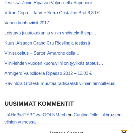
Testissä Zonin Ripasso Valpolicella Superiore
Viikon Copa – Jaume Serra Cristalino Brut 8,30 €
Vapun kuohuviinit 2017
Loistava juustokakun ja viinin yhdistelmä sopii…
Kuusi Alsacen Grand Cru Rieslingiä testissä
Viinisuositus – Sartori Amarone della…
Viini-lehden vuoden kuohuviini on tyylikäs tapaus…
Armigero Valpolicella Ripasso 2012 – 12,99 €
Ravintola Grotesk muuttaa radikaalisti viinien hinnoittelua!
UUSIMMAT KOMMENTIT
UAHqBwITYBCvycGOLNMcob
on
Cantina Tollo – Abruzzon
viinien ytimessä
EgVGGttRTxKfbqUaWNglb
on
Cantina Tollo – Abruzzon viinien