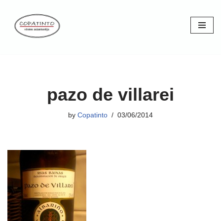
Skip
to
content
pazo de villarei
by
Copatinto
03/06/2014