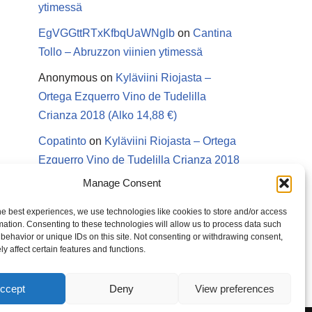
ytimessä
EgVGGttRTxKfbqUaWNglb
on
Cantina
Tollo – Abruzzon viinien ytimessä
Anonymous
on
Kyläviini Riojasta –
Ortega Ezquerro Vino de Tudelilla
Crianza 2018 (Alko 14,88 €)
Copatinto
on
Kyläviini Riojasta – Ortega
Ezquerro Vino de Tudelilla Crianza 2018
(Alko 14,88 €)
Manage Consent
Sanna van Herwaarden
on
Kyläviini
he best experiences, we use technologies like cookies to store and/or access
Riojasta – Ortega Ezquerro Vino de
mation. Consenting to these technologies will allow us to process data such
behavior or unique IDs on this site. Not consenting or withdrawing consent,
Tudelilla Crianza 2018 (Alko 14,88 €)
y affect certain features and functions.
ccept
Deny
View preferences