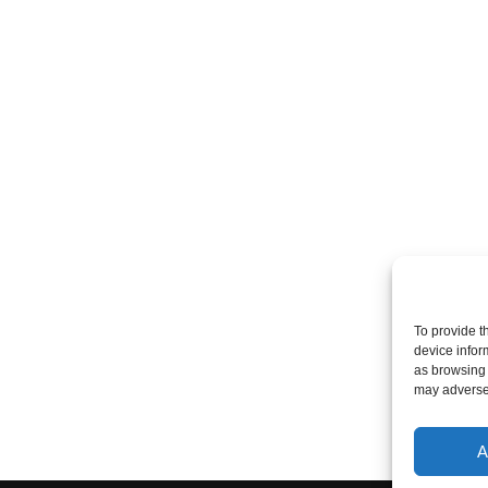
To provide t
device infor
as browsing 
may adversel
A