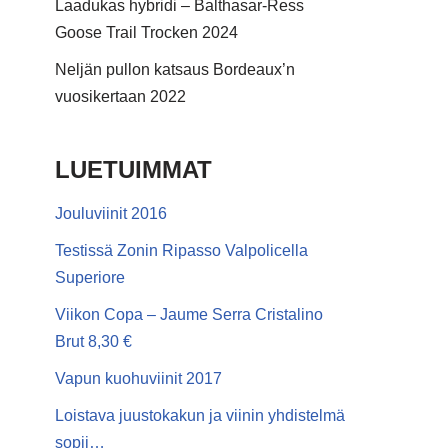
Laadukas hybridi – Balthasar-Ress
Goose Trail Trocken 2024
Neljän pullon katsaus Bordeaux’n
vuosikertaan 2022
LUETUIMMAT
Jouluviinit 2016
Testissä Zonin Ripasso Valpolicella
Superiore
Viikon Copa – Jaume Serra Cristalino
Brut 8,30 €
Vapun kuohuviinit 2017
Loistava juustokakun ja viinin yhdistelmä
sopii…