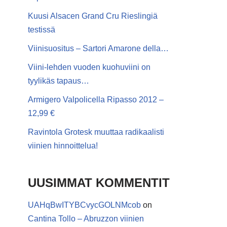
Kuusi Alsacen Grand Cru Rieslingiä
testissä
Viinisuositus – Sartori Amarone della…
Viini-lehden vuoden kuohuviini on
tyylikäs tapaus…
Armigero Valpolicella Ripasso 2012 –
12,99 €
Ravintola Grotesk muuttaa radikaalisti
viinien hinnoittelua!
UUSIMMAT KOMMENTIT
UAHqBwITYBCvycGOLNMcob
on
Cantina Tollo – Abruzzon viinien