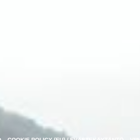
O
COOKIE POLICY (EU) / EVÄSTEKÄYTÄNTÖ
VII