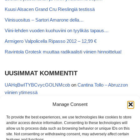
Kuusi Alsacen Grand Cru Rieslingiä testissä
Viinisuositus – Sartori Amarone della…
Viini-lehden vuoden kuohuviini on tyylikäs tapaus…
Armigero Valpolicella Ripasso 2012 – 12,99 €
Ravintola Grotesk muuttaa radikaalisti viinien hinnoittelua!
UUSIMMAT KOMMENTIT
UAHqBwITYBCvycGOLNMcob
on
Cantina Tollo – Abruzzon
viinien ytimessä
EgVGGttRTxKfbqUaWNglb
on
Cantina Tollo – Abruzzon viinien
Manage Consent
ytimessä
To provide the best experiences, we use technologies like cookies to store
Anonymous
on
Kyläviini Riojasta – Ortega Ezquerro Vino de
and/or access device information. Consenting to these technologies will
Tudelilla Crianza 2018 (Alko 14,88 €)
allow us to process data such as browsing behavior or unique IDs on this
site. Not consenting or withdrawing consent, may adversely affect certain
Copatinto
on
Kyläviini Riojasta – Ortega Ezquerro Vino de
features and functions.