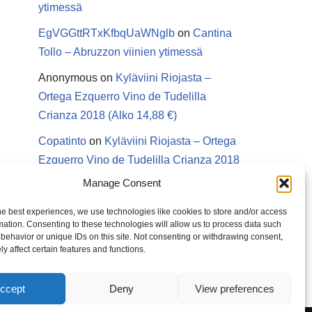
ytimessä
EgVGGttRTxKfbqUaWNglb
on
Cantina
Tollo – Abruzzon viinien ytimessä
Anonymous
on
Kyläviini Riojasta –
Ortega Ezquerro Vino de Tudelilla
Crianza 2018 (Alko 14,88 €)
Copatinto
on
Kyläviini Riojasta – Ortega
Ezquerro Vino de Tudelilla Crianza 2018
(Alko 14,88 €)
Manage Consent
Sanna van Herwaarden
on
Kyläviini
he best experiences, we use technologies like cookies to store and/or access
Riojasta – Ortega Ezquerro Vino de
mation. Consenting to these technologies will allow us to process data such
behavior or unique IDs on this site. Not consenting or withdrawing consent,
Tudelilla Crianza 2018 (Alko 14,88 €)
y affect certain features and functions.
ccept
Deny
View preferences