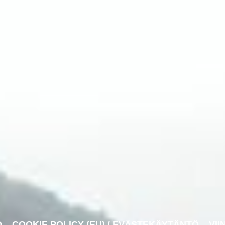
O
COOKIE POLICY (EU) / EVÄSTEKÄYTÄNTÖ
VII