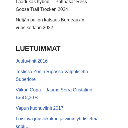
Laadukas hybridi – Balthasar-Ress
Goose Trail Trocken 2024
Neljän pullon katsaus Bordeaux’n
vuosikertaan 2022
LUETUIMMAT
Jouluviinit 2016
Testissä Zonin Ripasso Valpolicella
Superiore
Viikon Copa – Jaume Serra Cristalino
Brut 8,30 €
Vapun kuohuviinit 2017
Loistava juustokakun ja viinin yhdistelmä
sopii…