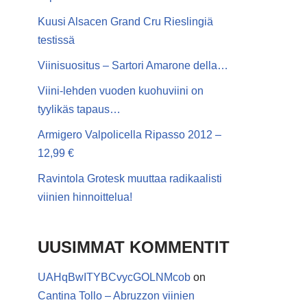
Kuusi Alsacen Grand Cru Rieslingiä
testissä
Viinisuositus – Sartori Amarone della…
Viini-lehden vuoden kuohuviini on
tyylikäs tapaus…
Armigero Valpolicella Ripasso 2012 –
12,99 €
Ravintola Grotesk muuttaa radikaalisti
viinien hinnoittelua!
UUSIMMAT KOMMENTIT
UAHqBwITYBCvycGOLNMcob
on
Cantina Tollo – Abruzzon viinien