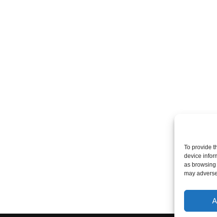
To provide t
device infor
as browsing 
may adversel
A