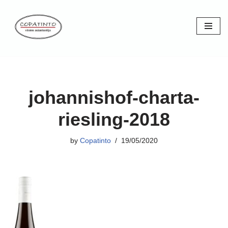
Skip
to
content
johannishof-charta-
riesling-2018
by
Copatinto
19/05/2020