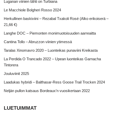
Luganan viinien tähti on Turbiana
Le Macchiole Bolgheri Rosso 2024
Herkullinen baskiviini – Rezabal Txakoli Rosé (Alko erikoiserä –
21,66 €)
Langhe DOC – Piemonten monimuotoisuuden aarreaitta
Cantina Tollo – Abruzzon viinien ytimessä
Taralas Xinomavro 2020 – Luonteikas punaviini Kreikasta
La Perdida O Trancado 2022 – Upean luonteikas Garnacha
Tintorera
Jouluviinit 2025
Laadukas hybridi – Balthasar-Ress Goose Trail Trocken 2024
Neljän pullon katsaus Bordeaux’n vuosikertaan 2022
LUETUIMMAT