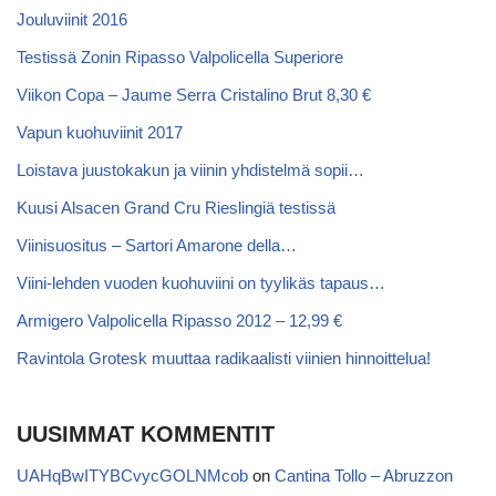
Jouluviinit 2016
Testissä Zonin Ripasso Valpolicella Superiore
Viikon Copa – Jaume Serra Cristalino Brut 8,30 €
Vapun kuohuviinit 2017
Loistava juustokakun ja viinin yhdistelmä sopii…
Kuusi Alsacen Grand Cru Rieslingiä testissä
Viinisuositus – Sartori Amarone della…
Viini-lehden vuoden kuohuviini on tyylikäs tapaus…
Armigero Valpolicella Ripasso 2012 – 12,99 €
Ravintola Grotesk muuttaa radikaalisti viinien hinnoittelua!
UUSIMMAT KOMMENTIT
UAHqBwITYBCvycGOLNMcob
on
Cantina Tollo – Abruzzon