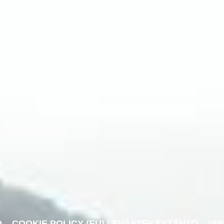
O
COOKIE POLICY (EU) / EVÄSTEKÄYTÄNTÖ
VII