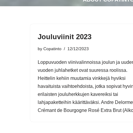
Jouluviinit 2023
by
Copatinto
12/12/2023
Loppuvuoden viinivalinnoissa joulun ja uude
vuoden juhlahetket ovat suuressa roolissa.
Heittelin kehiin muutamia vinkkejä hyviksi
havaituista vaihtoehdoista, jotka sopivat hyvi
erilaisten jouluherkkujen kavereiksi tai
lahjapaketteihin käärittäväksi. Andre Delorme
Crémant de Bourgogne Rosé Extra Brut (Al