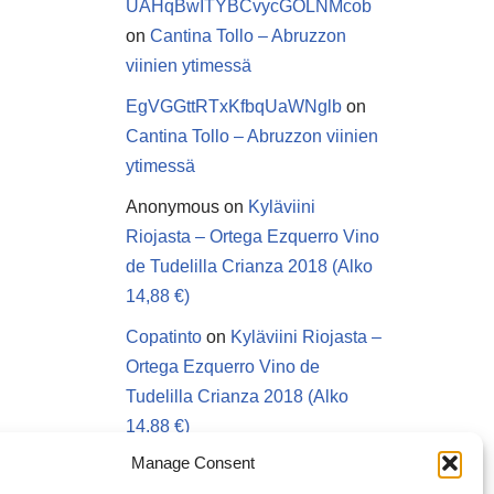
UAHqBwITYBCvycGOLNMcob
on
Cantina Tollo – Abruzzon
viinien ytimessä
EgVGGttRTxKfbqUaWNglb
on
Cantina Tollo – Abruzzon viinien
ytimessä
Anonymous
on
Kyläviini
Riojasta – Ortega Ezquerro Vino
de Tudelilla Crianza 2018 (Alko
14,88 €)
Copatinto
on
Kyläviini Riojasta –
Ortega Ezquerro Vino de
Tudelilla Crianza 2018 (Alko
14,88 €)
Manage Consent
Sanna van Herwaarden
on