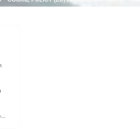
n
n
ko…