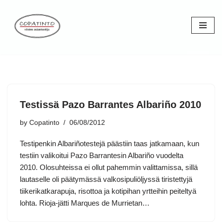
Skip
to
content
Testissä Pazo Barrantes Albariño 2010
by
Copatinto
06/08/2012
Testipenkin Albariñotestejä päästiin taas jatkamaan, kun
testiin valikoitui Pazo Barrantesin Albariño vuodelta
2010. Olosuhteissa ei ollut pahemmin valittamissa, sillä
lautaselle oli päätymässä valkosipuliöljyssä tiristettyjä
tiikerikatkarapuja, risottoa ja kotipihan yrtteihin peiteltyä
lohta. Rioja-jätti Marques de Murrietan…