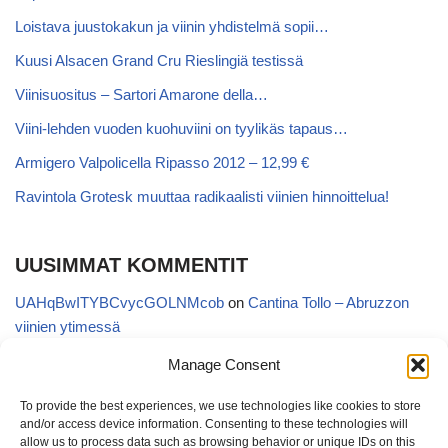
Loistava juustokakun ja viinin yhdistelmä sopii…
Kuusi Alsacen Grand Cru Rieslingiä testissä
Viinisuositus – Sartori Amarone della…
Viini-lehden vuoden kuohuviini on tyylikäs tapaus…
Armigero Valpolicella Ripasso 2012 – 12,99 €
Ravintola Grotesk muuttaa radikaalisti viinien hinnoittelua!
UUSIMMAT KOMMENTIT
UAHqBwITYBCvycGOLNMcob
on
Cantina Tollo – Abruzzon
viinien ytimessä
EgVGGttRTxKfbqUaWNglb
on
Cantina Tollo – Abruzzon viinien
Manage Consent
ytimessä
To provide the best experiences, we use technologies like cookies to store
Anonymous
on
Kyläviini Riojasta – Ortega Ezquerro Vino de
and/or access device information. Consenting to these technologies will
Tudelilla Crianza 2018 (Alko 14,88 €)
allow us to process data such as browsing behavior or unique IDs on this