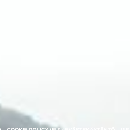
O
COOKIE POLICY (EU) / EVÄSTEKÄYTÄNTÖ
VII