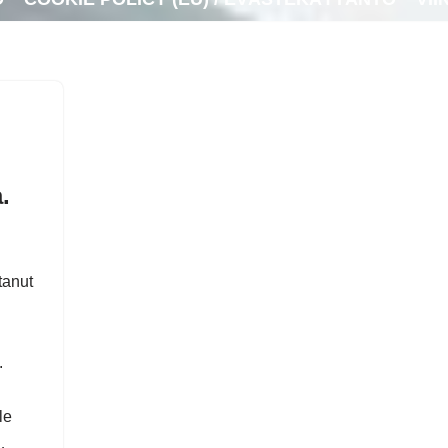
.
tanut
.
le
n…