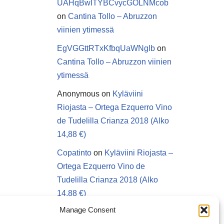
UAHqBwITYBCvycGOLNMcob
on
Cantina Tollo – Abruzzon
viinien ytimessä
EgVGGttRTxKfbqUaWNglb
on
Cantina Tollo – Abruzzon viinien
ytimessä
Anonymous
on
Kyläviini
Riojasta – Ortega Ezquerro Vino
de Tudelilla Crianza 2018 (Alko
14,88 €)
Copatinto
on
Kyläviini Riojasta –
Ortega Ezquerro Vino de
Tudelilla Crianza 2018 (Alko
14,88 €)
Manage Consent
Sanna van Herwaarden
on