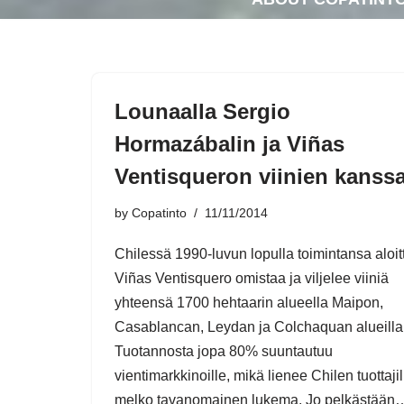
Lounaalla Sergio
Hormazábalin ja Viñas
Ventisqueron viinien kanssa
by
Copatinto
11/11/2014
Chilessä 1990-luvun lopulla toimintansa aloit
Viñas Ventisquero omistaa ja viljelee viiniä
yhteensä 1700 hehtaarin alueella Maipon,
Casablancan, Leydan ja Colchaquan alueilla
Tuotannosta jopa 80% suuntautuu
vientimarkkinoille, mikä lienee Chilen tuottajil
melko tavanomainen lukema. Jo pelkästää