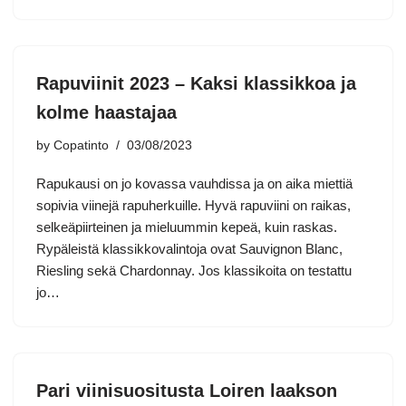
Rapuviinit 2023 – Kaksi klassikkoa ja
kolme haastajaa
by
Copatinto
03/08/2023
Rapukausi on jo kovassa vauhdissa ja on aika miettiä
sopivia viinejä rapuherkuille. Hyvä rapuviini on raikas,
selkeäpiirteinen ja mieluummin kepeä, kuin raskas.
Rypäleistä klassikkovalintoja ovat Sauvignon Blanc,
Riesling sekä Chardonnay. Jos klassikoita on testattu
jo…
Pari viinisuositusta Loiren laakson