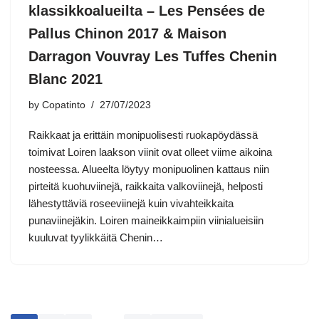
klassikkoalueilta – Les Pensées de
Pallus Chinon 2017 & Maison
Darragon Vouvray Les Tuffes Chenin
Blanc 2021
by
Copatinto
27/07/2023
Raikkaat ja erittäin monipuolisesti ruokapöydässä
toimivat Loiren laakson viinit ovat olleet viime aikoina
nosteessa. Alueelta löytyy monipuolinen kattaus niin
pirteitä kuohuviinejä, raikkaita valkoviinejä, helposti
lähestyttäviä roseeviinejä kuin vivahteikkaita
punaviinejäkin. Loiren maineikkaimpiin viinialueisiin
kuuluvat tyylikkäitä Chenin…