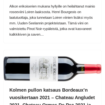
Alkon erikoiserien mukana hyllyille on heilahtanut mainio
roseeviini Loiren laaksosta. Henri Bourgeois on
laatutuottaja, joka tunnetaan Loiren viinien lisäksi myös
mm. Uuden-Seelannin projekteistaan. Tämä viini on
valmistettu Pinot Noir-rypäleistä, jotka ovat kasvaneet
kalkkikiven ja saven…
Kolmen pullon katsaus Bordeaux’n
vuosikertaan 2021 – Chateau Angludet
2021, Chateau Ormes De Pez 2021 ja