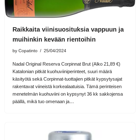
Raikkaita viinisuosituksia vappuun ja
muihinkin kevään rientoihin
by
Copatinto
25/04/2024
Nadal Original Reserva Corpinnat Brut (Alko 21,89 €)
Katalonian pitkät kuohuviiniperinteet, suuri määrä
käsityötä sekä Corpinnat-tuottajien pitkät kypsytysajat
rakentavat viineistä korkealaatuisia. Tämä perinteisen
menetelmän kuohuviini on kypsynyt 36 kk sakkojensa
päällä, mikä tuo omenaan ja…