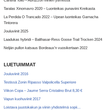
Cantina Tollo – Abruzzon viinien ytimessä
Taralas Xinomavro 2020 – Luonteikas punaviini Kreikasta
La Perdida O Trancado 2022 – Upean luonteikas Garnacha
Tintorera
Jouluviinit 2025
Laadukas hybridi – Balthasar-Ress Goose Trail Trocken 2024
Neljän pullon katsaus Bordeaux’n vuosikertaan 2022
LUETUIMMAT
Jouluviinit 2016
Testissä Zonin Ripasso Valpolicella Superiore
Viikon Copa – Jaume Serra Cristalino Brut 8,30 €
Vapun kuohuviinit 2017
Loistava juustokakun ja viinin yhdistelmä sopii…