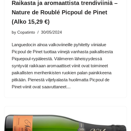
Raikasta ja aromaattista trendiviiniä –
Nature de Roublé Picpoul de Pinet
(Alko 15,29 €)
by
Copatinto
30/05/2024
Languedocin alnoa valkoviineille pyhitetty viinialue
Picpoul de Pinet tuottaa viinejä vanhasta paikallisesta
Piquepoul-rypäleestä. Välimeren läheisyydessä
syntyvät raikkaan aromaattiset viinit ovat toimineet
paikallisten merihenkisten ruokien palan painikkeena
pitkään. Pienestä viljelyalasta huolimatta Picpoul de
Pinet-viinit ovat saavuttaneet…