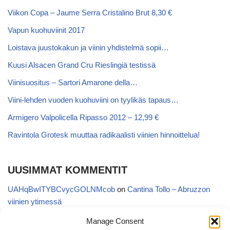
Viikon Copa – Jaume Serra Cristalino Brut 8,30 €
Vapun kuohuviinit 2017
Loistava juustokakun ja viinin yhdistelmä sopii…
Kuusi Alsacen Grand Cru Rieslingiä testissä
Viinisuositus – Sartori Amarone della…
Viini-lehden vuoden kuohuviini on tyylikäs tapaus…
Armigero Valpolicella Ripasso 2012 – 12,99 €
Ravintola Grotesk muuttaa radikaalisti viinien hinnoittelua!
UUSIMMAT KOMMENTIT
UAHqBwITYBCvycGOLNMcob
on
Cantina Tollo – Abruzzon
viinien ytimessä
EgVGGttRTxKfbqUaWNglb
on
Cantina Tollo – Abruzzon viinien
Manage Consent