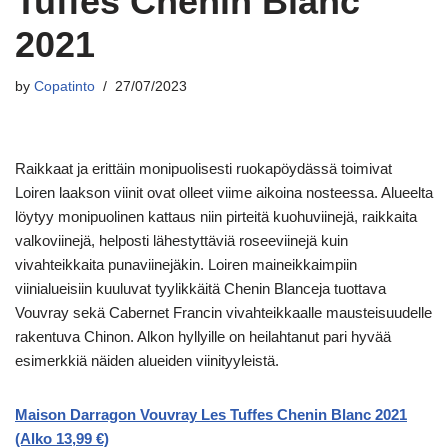
Tuffes Chenin Blanc
2021
by
Copatinto
27/07/2023
Raikkaat ja erittäin monipuolisesti ruokapöydässä toimivat
Loiren laakson viinit ovat olleet viime aikoina nosteessa. Alueelta
löytyy monipuolinen kattaus niin pirteitä kuohuviinejä, raikkaita
valkoviinejä, helposti lähestyttäviä roseeviinejä kuin
vivahteikkaita punaviinejäkin. Loiren maineikkaimpiin
viinialueisiin kuuluvat tyylikkäitä Chenin Blanceja tuottava
Vouvray sekä Cabernet Francin vivahteikkaalle mausteisuudelle
rakentuva Chinon. Alkon hyllyille on heilahtanut pari hyvää
esimerkkiä näiden alueiden viinityyleistä.
Maison Darragon Vouvray Les Tuffes Chenin Blanc 2021
(Alko 13,99 €)