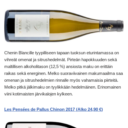
Chenin Blancille tyypilliseen tapaan tuoksun eturintamassa on
vihreät omenat ja sitrushedelmät. Pirteän hapokkuuden sekä
maltillisen alkoholitason (12,5 %) ansiosta maku on erittäin
raikas sekä energinen. Melko suoraviivainen makumaailma saa
omenan ja sitrushedelmien rinnalle myös vahamaisia piirteitä.
Melko pitkä jälkimaku on tyylikkään hedelmäinen. Erinomainen
viini kotimaisten järvikalojen kylkeen.
Les Pensées de Pallus Chinon 2017 (Alko 24,90 €)