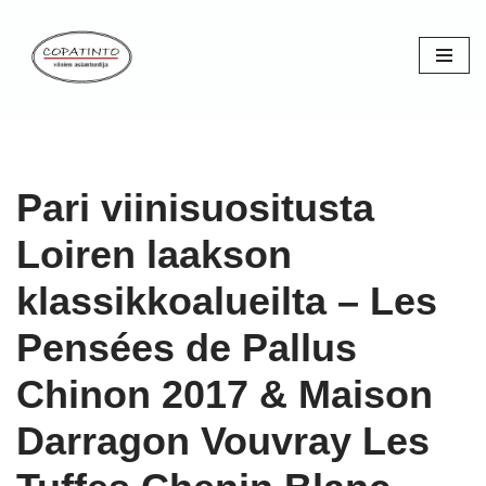
Skip
to
content
Pari viinisuositusta
Loiren laakson
klassikkoalueilta – Les
Pensées de Pallus
Chinon 2017 & Maison
Darragon Vouvray Les