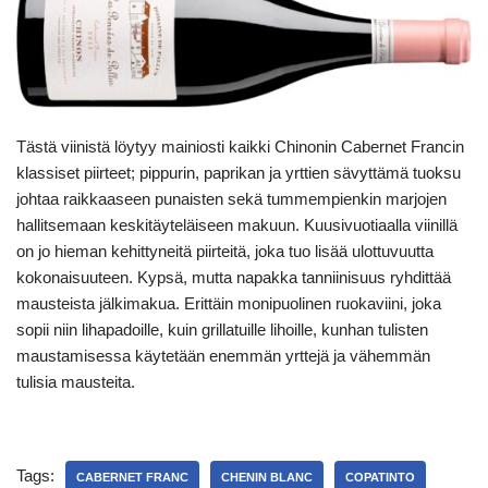
Tästä viinistä löytyy mainiosti kaikki Chinonin Cabernet Francin
klassiset piirteet; pippurin, paprikan ja yrttien sävyttämä tuoksu
johtaa raikkaaseen punaisten sekä tummempienkin marjojen
hallitsemaan keskitäyteläiseen makuun. Kuusivuotiaalla viinillä
on jo hieman kehittyneitä piirteitä, joka tuo lisää ulottuvuutta
kokonaisuuteen. Kypsä, mutta napakka tanniinisuus ryhdittää
mausteista jälkimakua. Erittäin monipuolinen ruokaviini, joka
sopii niin lihapadoille, kuin grillatuille lihoille, kunhan tulisten
maustamisessa käytetään enemmän yrttejä ja vähemmän
tulisia mausteita.
Tags:
CABERNET FRANC
CHENIN BLANC
COPATINTO