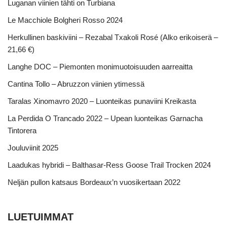
Luganan viinien tähti on Turbiana
Le Macchiole Bolgheri Rosso 2024
Herkullinen baskiviini – Rezabal Txakoli Rosé (Alko erikoiserä –
21,66 €)
Langhe DOC – Piemonten monimuotoisuuden aarreaitta
Cantina Tollo – Abruzzon viinien ytimessä
Taralas Xinomavro 2020 – Luonteikas punaviini Kreikasta
La Perdida O Trancado 2022 – Upean luonteikas Garnacha
Tintorera
Jouluviinit 2025
Laadukas hybridi – Balthasar-Ress Goose Trail Trocken 2024
Neljän pullon katsaus Bordeaux’n vuosikertaan 2022
LUETUIMMAT