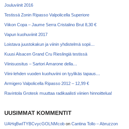
Jouluviinit 2016
Testissä Zonin Ripasso Valpolicella Superiore
Viikon Copa – Jaume Serra Cristalino Brut 8,30 €
Vapun kuohuviinit 2017
Loistava juustokakun ja viinin yhdistelmä sopii…
Kuusi Alsacen Grand Cru Rieslingiä testissä
Viinisuositus – Sartori Amarone della…
Viini-lehden vuoden kuohuviini on tyylikäs tapaus…
Armigero Valpolicella Ripasso 2012 – 12,99 €
Ravintola Grotesk muuttaa radikaalisti viinien hinnoittelua!
UUSIMMAT KOMMENTIT
UAHqBwITYBCvycGOLNMcob
on
Cantina Tollo – Abruzzon