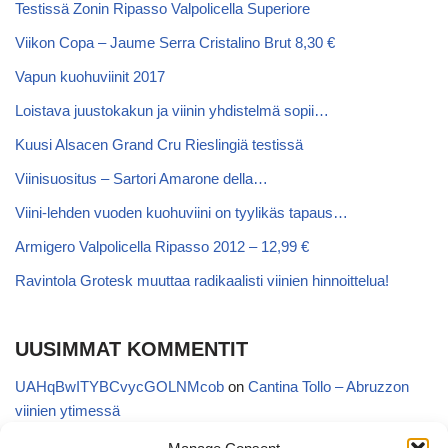
Testissä Zonin Ripasso Valpolicella Superiore
Viikon Copa – Jaume Serra Cristalino Brut 8,30 €
Vapun kuohuviinit 2017
Loistava juustokakun ja viinin yhdistelmä sopii…
Kuusi Alsacen Grand Cru Rieslingiä testissä
Viinisuositus – Sartori Amarone della…
Viini-lehden vuoden kuohuviini on tyylikäs tapaus…
Armigero Valpolicella Ripasso 2012 – 12,99 €
Ravintola Grotesk muuttaa radikaalisti viinien hinnoittelua!
UUSIMMAT KOMMENTIT
UAHqBwITYBCvycGOLNMcob
on
Cantina Tollo – Abruzzon
viinien ytimessä
EgVGGttRTxKfbqUaWNglb
on
Cantina Tollo – Abruzzon viinien