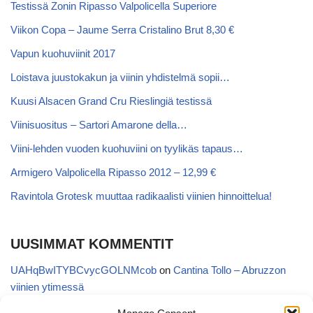
Testissä Zonin Ripasso Valpolicella Superiore
Viikon Copa – Jaume Serra Cristalino Brut 8,30 €
Vapun kuohuviinit 2017
Loistava juustokakun ja viinin yhdistelmä sopii…
Kuusi Alsacen Grand Cru Rieslingiä testissä
Viinisuositus – Sartori Amarone della…
Viini-lehden vuoden kuohuviini on tyylikäs tapaus…
Armigero Valpolicella Ripasso 2012 – 12,99 €
Ravintola Grotesk muuttaa radikaalisti viinien hinnoittelua!
UUSIMMAT KOMMENTIT
UAHqBwITYBCvycGOLNMcob
on
Cantina Tollo – Abruzzon
viinien ytimessä
EgVGGttRTxKfbqUaWNglb
on
Cantina Tollo – Abruzzon viinien