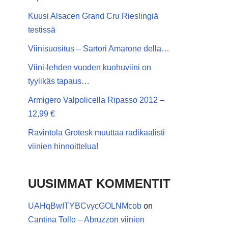
Kuusi Alsacen Grand Cru Rieslingiä
testissä
Viinisuositus – Sartori Amarone della…
Viini-lehden vuoden kuohuviini on
tyylikäs tapaus…
Armigero Valpolicella Ripasso 2012 –
12,99 €
Ravintola Grotesk muuttaa radikaalisti
viinien hinnoittelua!
UUSIMMAT KOMMENTIT
UAHqBwITYBCvycGOLNMcob
on
Cantina Tollo – Abruzzon viinien