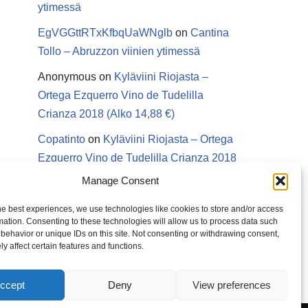
ytimessä
EgVGGttRTxKfbqUaWNglb
on
Cantina
Tollo – Abruzzon viinien ytimessä
Anonymous
on
Kyläviini Riojasta –
Ortega Ezquerro Vino de Tudelilla
Crianza 2018 (Alko 14,88 €)
Copatinto
on
Kyläviini Riojasta – Ortega
Ezquerro Vino de Tudelilla Crianza 2018
(Alko 14,88 €)
Manage Consent
Sanna van Herwaarden
on
Kyläviini
he best experiences, we use technologies like cookies to store and/or access
Riojasta – Ortega Ezquerro Vino de
mation. Consenting to these technologies will allow us to process data such
behavior or unique IDs on this site. Not consenting or withdrawing consent,
Tudelilla Crianza 2018 (Alko 14,88 €)
y affect certain features and functions.
ccept
Deny
View preferences