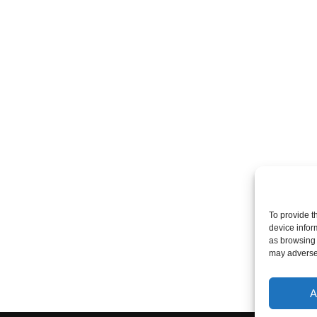
To provide t
device infor
as browsing 
may adversel
A