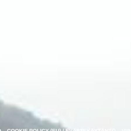
O
COOKIE POLICY (EU) / EVÄSTEKÄYTÄNTÖ
VII