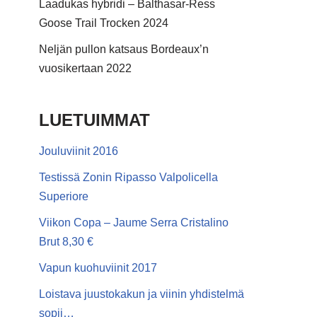
Laadukas hybridi – Balthasar-Ress
Goose Trail Trocken 2024
Neljän pullon katsaus Bordeaux’n
vuosikertaan 2022
LUETUIMMAT
Jouluviinit 2016
Testissä Zonin Ripasso Valpolicella
Superiore
Viikon Copa – Jaume Serra Cristalino
Brut 8,30 €
Vapun kuohuviinit 2017
Loistava juustokakun ja viinin yhdistelmä
sopii…