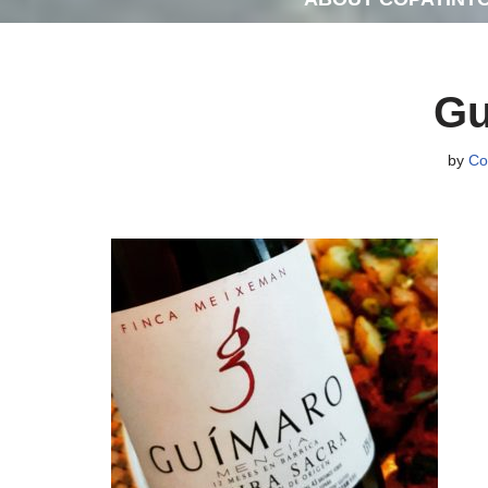
Gu
by
Co