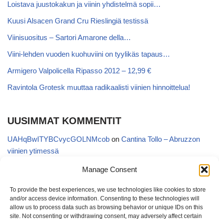
Loistava juustokakun ja viinin yhdistelmä sopii…
Kuusi Alsacen Grand Cru Rieslingiä testissä
Viinisuositus – Sartori Amarone della…
Viini-lehden vuoden kuohuviini on tyylikäs tapaus…
Armigero Valpolicella Ripasso 2012 – 12,99 €
Ravintola Grotesk muuttaa radikaalisti viinien hinnoittelua!
UUSIMMAT KOMMENTIT
UAHqBwITYBCvycGOLNMcob
on
Cantina Tollo – Abruzzon
viinien ytimessä
EgVGGttRTxKfbqUaWNglb
on
Cantina Tollo – Abruzzon viinien
Manage Consent
ytimessä
To provide the best experiences, we use technologies like cookies to store
Anonymous
on
Kyläviini Riojasta – Ortega Ezquerro Vino de
and/or access device information. Consenting to these technologies will
Tudelilla Crianza 2018 (Alko 14,88 €)
allow us to process data such as browsing behavior or unique IDs on this
site. Not consenting or withdrawing consent, may adversely affect certain