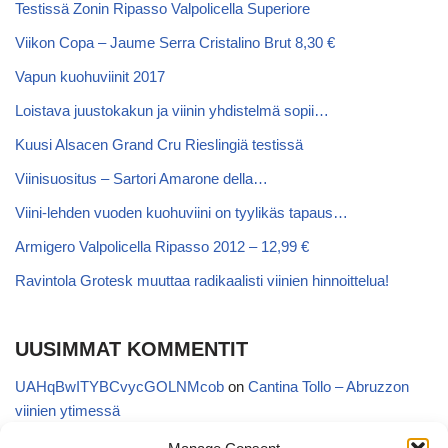
Testissä Zonin Ripasso Valpolicella Superiore
Viikon Copa – Jaume Serra Cristalino Brut 8,30 €
Vapun kuohuviinit 2017
Loistava juustokakun ja viinin yhdistelmä sopii…
Kuusi Alsacen Grand Cru Rieslingiä testissä
Viinisuositus – Sartori Amarone della…
Viini-lehden vuoden kuohuviini on tyylikäs tapaus…
Armigero Valpolicella Ripasso 2012 – 12,99 €
Ravintola Grotesk muuttaa radikaalisti viinien hinnoittelua!
UUSIMMAT KOMMENTIT
UAHqBwITYBCvycGOLNMcob
on
Cantina Tollo – Abruzzon
viinien ytimessä
EgVGGttRTxKfbqUaWNglb
on
Cantina Tollo – Abruzzon viinien