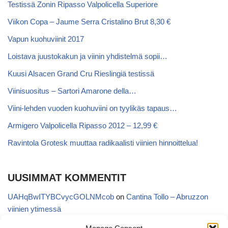
Testissä Zonin Ripasso Valpolicella Superiore
Viikon Copa – Jaume Serra Cristalino Brut 8,30 €
Vapun kuohuviinit 2017
Loistava juustokakun ja viinin yhdistelmä sopii…
Kuusi Alsacen Grand Cru Rieslingiä testissä
Viinisuositus – Sartori Amarone della…
Viini-lehden vuoden kuohuviini on tyylikäs tapaus…
Armigero Valpolicella Ripasso 2012 – 12,99 €
Ravintola Grotesk muuttaa radikaalisti viinien hinnoittelua!
UUSIMMAT KOMMENTIT
UAHqBwITYBCvycGOLNMcob
on
Cantina Tollo – Abruzzon
viinien ytimessä
EgVGGttRTxKfbqUaWNglb
on
Cantina Tollo – Abruzzon viinien