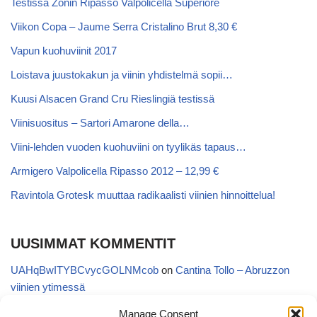
Testissä Zonin Ripasso Valpolicella Superiore
Viikon Copa – Jaume Serra Cristalino Brut 8,30 €
Vapun kuohuviinit 2017
Loistava juustokakun ja viinin yhdistelmä sopii…
Kuusi Alsacen Grand Cru Rieslingiä testissä
Viinisuositus – Sartori Amarone della…
Viini-lehden vuoden kuohuviini on tyylikäs tapaus…
Armigero Valpolicella Ripasso 2012 – 12,99 €
Ravintola Grotesk muuttaa radikaalisti viinien hinnoittelua!
UUSIMMAT KOMMENTIT
UAHqBwITYBCvycGOLNMcob
on
Cantina Tollo – Abruzzon
viinien ytimessä
EgVGGttRTxKfbqUaWNglb
on
Cantina Tollo – Abruzzon viinien
Manage Consent