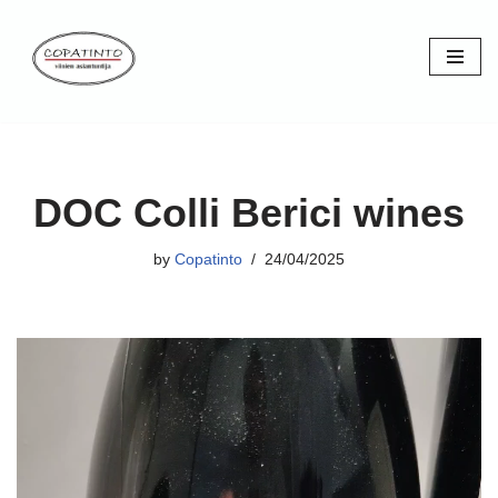
Skip
to
content
DOC Colli Berici wines
by
Copatinto
24/04/2025
V
i
d
e
o
P