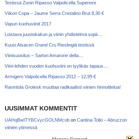
Testissä Zonin Ripasso Valpolicella Superiore
Viikon Copa – Jaume Serra Cristalino Brut 8,30 €
Vapun kuohuviinit 2017
Loistava juustokakun ja viinin yhdistelmä sopii…
Kuusi Alsacen Grand Cru Rieslingiä testissä
Viinisuositus – Sartori Amarone della…
Viini-lehden vuoden kuohuviini on tyylikäs tapaus…
Armigero Valpolicella Ripasso 2012 – 12,99 €
Ravintola Grotesk muuttaa radikaalisti viinien hinnoittelua!
UUSIMMAT KOMMENTIT
UAHqBwITYBCvycGOLNMcob
on
Cantina Tollo – Abruzzon
viinien ytimessä
EgVGGttRTxKfbqUaWNglb
on
Cantina Tollo – Abruzzon viinien