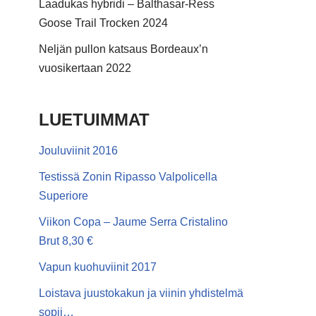
Laadukas hybridi – Balthasar-Ress
Goose Trail Trocken 2024
Neljän pullon katsaus Bordeaux’n
vuosikertaan 2022
LUETUIMMAT
Jouluviinit 2016
Testissä Zonin Ripasso Valpolicella
Superiore
Viikon Copa – Jaume Serra Cristalino
Brut 8,30 €
Vapun kuohuviinit 2017
Loistava juustokakun ja viinin yhdistelmä
sopii…