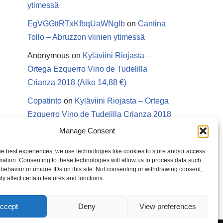
ytimessä
EgVGGttRTxKfbqUaWNglb
on
Cantina
Tollo – Abruzzon viinien ytimessä
Anonymous
on
Kyläviini Riojasta –
Ortega Ezquerro Vino de Tudelilla
Crianza 2018 (Alko 14,88 €)
Copatinto
on
Kyläviini Riojasta – Ortega
Ezquerro Vino de Tudelilla Crianza 2018
(Alko 14,88 €)
Manage Consent
Sanna van Herwaarden
on
Kyläviini
he best experiences, we use technologies like cookies to store and/or access
Riojasta – Ortega Ezquerro Vino de
mation. Consenting to these technologies will allow us to process data such
behavior or unique IDs on this site. Not consenting or withdrawing consent,
Tudelilla Crianza 2018 (Alko 14,88 €)
y affect certain features and functions.
ccept
Deny
View preferences