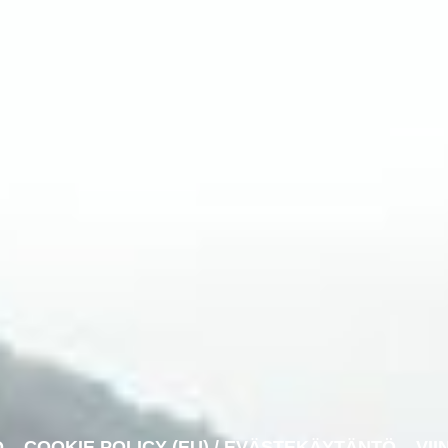
O
COOKIE POLICY (EU) / EVÄSTEKÄYTÄNTÖ
VII