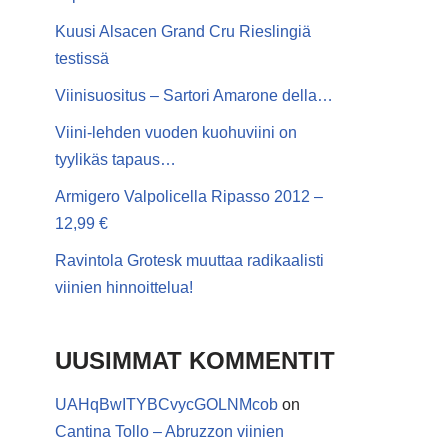
Kuusi Alsacen Grand Cru Rieslingiä
testissä
Viinisuositus – Sartori Amarone della…
Viini-lehden vuoden kuohuviini on
tyylikäs tapaus…
Armigero Valpolicella Ripasso 2012 –
12,99 €
Ravintola Grotesk muuttaa radikaalisti
viinien hinnoittelua!
UUSIMMAT KOMMENTIT
UAHqBwITYBCvycGOLNMcob
on
Cantina Tollo – Abruzzon viinien