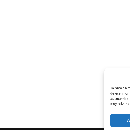
To provide t
device infor
as browsing 
may adversel
A