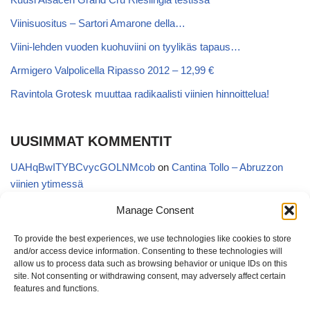
Viinisuositus – Sartori Amarone della…
Viini-lehden vuoden kuohuviini on tyylikäs tapaus…
Armigero Valpolicella Ripasso 2012 – 12,99 €
Ravintola Grotesk muuttaa radikaalisti viinien hinnoittelua!
UUSIMMAT KOMMENTIT
UAHqBwITYBCvycGOLNMcob
on
Cantina Tollo – Abruzzon
viinien ytimessä
EgVGGttRTxKfbqUaWNglb
on
Cantina Tollo – Abruzzon viinien
Manage Consent
ytimessä
To provide the best experiences, we use technologies like cookies to store
Anonymous
on
Kyläviini Riojasta – Ortega Ezquerro Vino de
and/or access device information. Consenting to these technologies will
Tudelilla Crianza 2018 (Alko 14,88 €)
allow us to process data such as browsing behavior or unique IDs on this
site. Not consenting or withdrawing consent, may adversely affect certain
Copatinto
on
Kyläviini Riojasta – Ortega Ezquerro Vino de
features and functions.
Tudelilla Crianza 2018 (Alko 14,88 €)