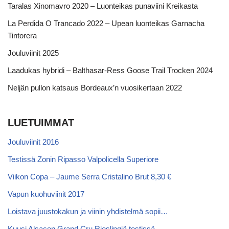
Taralas Xinomavro 2020 – Luonteikas punaviini Kreikasta
La Perdida O Trancado 2022 – Upean luonteikas Garnacha
Tintorera
Jouluviinit 2025
Laadukas hybridi – Balthasar-Ress Goose Trail Trocken 2024
Neljän pullon katsaus Bordeaux’n vuosikertaan 2022
LUETUIMMAT
Jouluviinit 2016
Testissä Zonin Ripasso Valpolicella Superiore
Viikon Copa – Jaume Serra Cristalino Brut 8,30 €
Vapun kuohuviinit 2017
Loistava juustokakun ja viinin yhdistelmä sopii…
Kuusi Alsacen Grand Cru Rieslingiä testissä