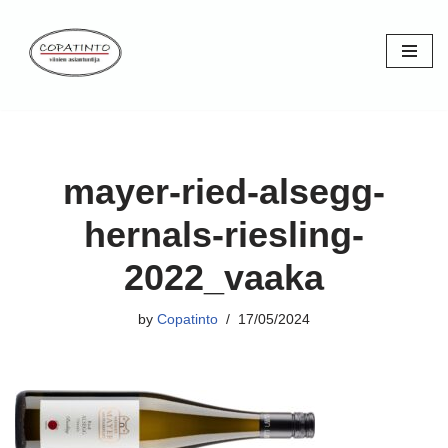
Skip
to
content
mayer-ried-alsegg-
hernals-riesling-
2022_vaaka
by
Copatinto
17/05/2024