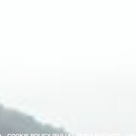
O
COOKIE POLICY (EU) / EVÄSTEKÄYTÄNTÖ
VII