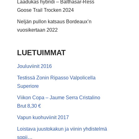
Laadukas hybridi – Balthasar-Ress
Goose Trail Trocken 2024
Neljän pullon katsaus Bordeaux’n
vuosikertaan 2022
LUETUIMMAT
Jouluviinit 2016
Testissä Zonin Ripasso Valpolicella
Superiore
Viikon Copa – Jaume Serra Cristalino
Brut 8,30 €
Vapun kuohuviinit 2017
Loistava juustokakun ja viinin yhdistelmä
sopii…