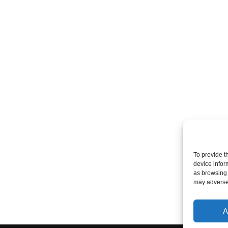
To provide t
device infor
as browsing 
may adversel
A