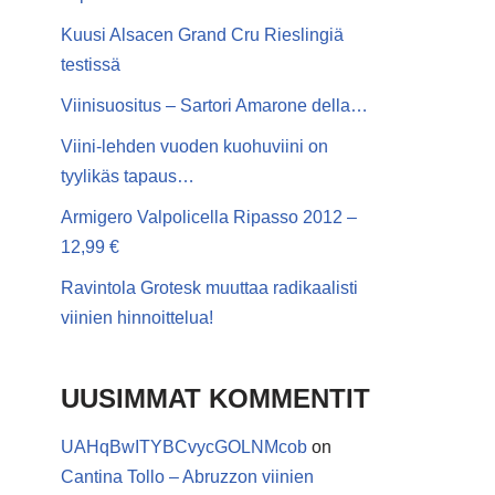
Kuusi Alsacen Grand Cru Rieslingiä
testissä
Viinisuositus – Sartori Amarone della…
Viini-lehden vuoden kuohuviini on
tyylikäs tapaus…
Armigero Valpolicella Ripasso 2012 –
12,99 €
Ravintola Grotesk muuttaa radikaalisti
viinien hinnoittelua!
UUSIMMAT KOMMENTIT
UAHqBwITYBCvycGOLNMcob
on
Cantina Tollo – Abruzzon viinien