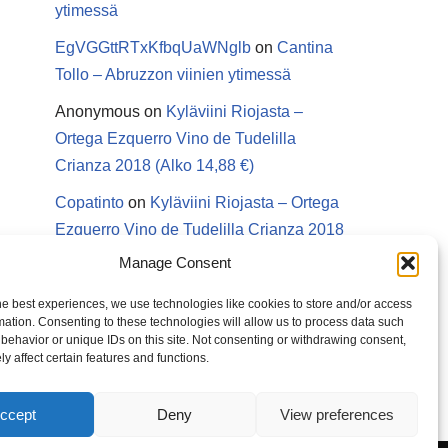
ytimessä
EgVGGttRTxKfbqUaWNglb
on
Cantina
Tollo – Abruzzon viinien ytimessä
Anonymous
on
Kyläviini Riojasta –
Ortega Ezquerro Vino de Tudelilla
Crianza 2018 (Alko 14,88 €)
Copatinto
on
Kyläviini Riojasta – Ortega
Ezquerro Vino de Tudelilla Crianza 2018
(Alko 14,88 €)
Manage Consent
Sanna van Herwaarden
on
Kyläviini
he best experiences, we use technologies like cookies to store and/or access
Riojasta – Ortega Ezquerro Vino de
mation. Consenting to these technologies will allow us to process data such
behavior or unique IDs on this site. Not consenting or withdrawing consent,
Tudelilla Crianza 2018 (Alko 14,88 €)
y affect certain features and functions.
ccept
Deny
View preferences