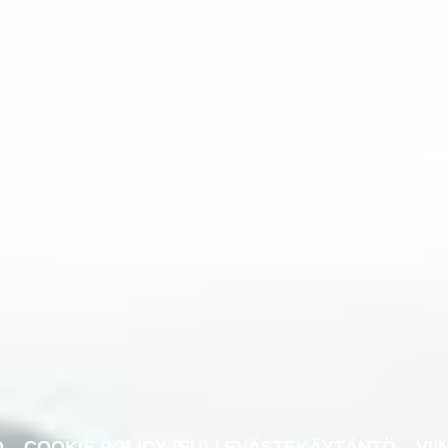
O
COOKIE POLICY (EU) / EVÄSTEKÄYTÄNTÖ
VII