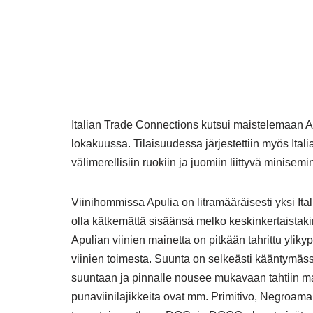
Italian Trade Connections kutsui maistelemaan Ap
lokakuussa. Tilaisuudessa järjestettiin myös Ital
välimerellisiin ruokiin ja juomiin liittyvä minise
Viinihommissa Apulia on litramääräisesti yksi Ita
olla kätkemättä sisäänsä melko keskinkertaistaki
Apulian viinien mainetta on pitkään tahrittu yli
viinien toimesta. Suunta on selkeästi kääntymä
suuntaan ja pinnalle nousee mukavaan tahtiin maini
punaviinilajikkeita ovat mm. Primitivo, Negroama