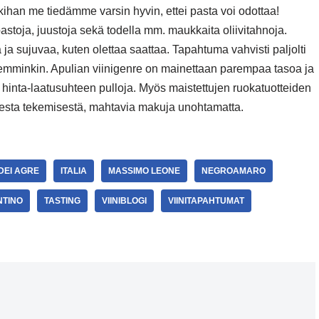
kihan me tiedämme varsin hyvin, ettei pasta voi odottaa!
ipastoja, juustoja sekä todella mm. maukkaita oliivitahnoja.
 ja sujuvaa, kuten olettaa saattaa. Tapahtuma vahvisti paljolti
o aiemminkin. Apulian viinigenre on mainettaan parempaa tasoa ja
n hinta-laatusuhteen pulloja. Myös maistettujen ruokatuotteiden
oisesta tekemisestä, mahtavia makuja unohtamatta.
DEI AGRE
ITALIA
MASSIMO LEONE
NEGROAMARO
NTINO
TASTING
VIINIBLOGI
VIINITAPAHTUMAT