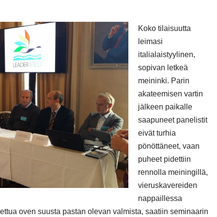
Koko tilaisuutta
leimasi
italialaistyylinen,
sopivan letkeä
meininki. Parin
akateemisen vartin
jälkeen paikalle
saapuneet panelistit
eivät turhia
pönöttäneet, vaan
puheet pidettiin
rennolla meiningillä,
vieruskavereiden
nappaillessa
udettua oven suusta pastan olevan valmista, saatiin seminaarin