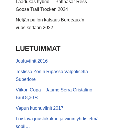
Laadukas hybridi – Balthasar-Ress
Goose Trail Trocken 2024
Neljän pullon katsaus Bordeaux’n
vuosikertaan 2022
LUETUIMMAT
Jouluviinit 2016
Testissä Zonin Ripasso Valpolicella
Superiore
Viikon Copa – Jaume Serra Cristalino
Brut 8,30 €
Vapun kuohuviinit 2017
Loistava juustokakun ja viinin yhdistelmä
sopii…