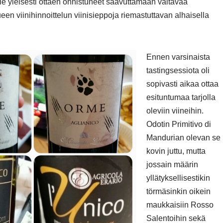
 yleisesti ottaen onnistuneet saavuttamaan valtavaa
n viinihinnoittelun viinisieppoja riemastuttavan alhaisella
Ennen varsinaista
tastingsessiota oli
sopivasti aikaa ottaa
esituntumaa tarjolla
oleviin viineihin.
Odotin Primitivo di
Mandurian olevan se
kovin juttu, mutta
jossain määrin
yllätyksellisestikin
törmäsinkin oikein
maukkaisiin Rosso
Salentoihin sekä