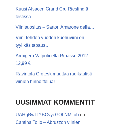
Kuusi Alsacen Grand Cru Rieslingiä
testissä
Viinisuositus – Sartori Amarone della…
Viini-lehden vuoden kuohuviini on
tyylikäs tapaus…
Armigero Valpolicella Ripasso 2012 –
12,99 €
Ravintola Grotesk muuttaa radikaalisti
viinien hinnoittelua!
UUSIMMAT KOMMENTIT
UAHqBwITYBCvycGOLNMcob
on
Cantina Tollo – Abruzzon viinien