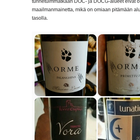
tunnetuimmatkaan DOC- ja DOCG-alueet eivät ole
maailmanmainetta, mikä on omiaan pitämään aluee
tasolla.