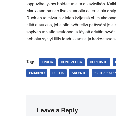
loppuvihellykset hoidettua alta aikayksikön. Kaik
Maukkaan pastan lisäksi tarjolla oli erilaisia ant
Ruokien toimivuus viinien kyljessä oli mutkatonta
niitä ajatuksia, joita olin pyöritellyt päässäni j
sopivan tarkalla seulonnalla löytää erittäin hyvä
pohjalta syntyi fiilis laadukkaasta ja korkeatas
Tags:
APULIA
CONTI ZECCA
COPATINTO
PRIMITIVO
PUGLIA
SALENTO
SALICE SALE
Leave a Reply