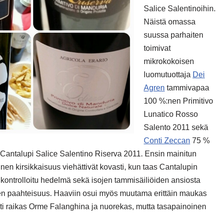
Salice Salentinoihin.
Näistä omassa
suussa parhaiten
toimivat
mikrokokoisen
luomutuottaja
Dei
Agren
tammivapaa
100 %:nen Primitivo
Lunatico Rosso
Salento 2011 sekä
Conti Zeccan
75 %
Cantalupi Salice Salentino Riserva 2011. Ensin mainitun
n kirsikkaisuus viehättivät kovasti, kun taas Cantalupin
 kontrolloitu hedelmä sekä isojen tammisäiliöiden ansiosta
en paahteisuus. Haaviin osui myös muutama erittäin maukas
sesti raikas Orme Falanghina ja nuorekas, mutta tasapainoinen