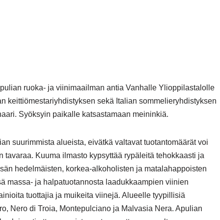
ulian ruoka- ja viinimaailman antia Vanhalle Ylioppilastalolle
ian keittiömestariyhdistyksen sekä Italian sommelieryhdistyksen
minaari. Syöksyin paikalle katsastamaan meininkiä.
lian suurimmista alueista, eivätkä valtavat tuotantomäärät voi
n tavaraa. Kuuma ilmasto kypsyttää rypäleitä tehokkaasti ja
kypsän hedelmäisten, korkea-alkoholisten ja matalahappoisten
ssä massa- ja halpatuotannosta laadukkaampien viinien
oita tuottajia ja muikeita viinejä. Alueelle tyypillisiä
ro, Nero di Troia, Montepulciano ja Malvasia Nera. Apulian