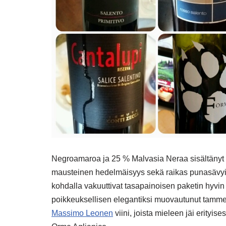
Negroamaroa ja 25 % Malvasia Neraa sisältänyt 
mausteinen hedelmäisyys sekä raikas punasävyine
kohdalla vakuuttivat tasapainoisen paketin hyvin
poikkeuksellisen elegantiksi muovautunut tamm
Massimo Leonen
viini, joista mieleen jäi erityi