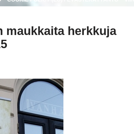
n maukkaita herkkuja
15