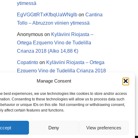
ytimessä
EgVGGttRTxKfbqUaWNglb
on
Cantina
Tollo – Abruzzon viinien ytimessä
Anonymous
on
Kyläviini Riojasta –
Ortega Ezquerro Vino de Tudelilla
Crianza 2018 (Alko 14,88 €)
Copatinto
on
Kyläviini Riojasta – Ortega
Ezquerro Vino de Tudelilla Crianza 2018
(Alko 14,88 €)
Manage Consent
Sanna van Herwaarden
on
Kyläviini
he best experiences, we use technologies like cookies to store and/or access
Riojasta – Ortega Ezquerro Vino de
mation. Consenting to these technologies will allow us to process data such
behavior or unique IDs on this site. Not consenting or withdrawing consent,
Tudelilla Crianza 2018 (Alko 14,88 €)
y affect certain features and functions.
ccept
Deny
View preferences