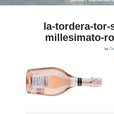
la-tordera-tor
millesimato-r
by
Co