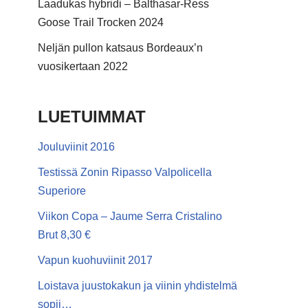
Laadukas hybridi – Balthasar-Ress
Goose Trail Trocken 2024
Neljän pullon katsaus Bordeaux’n
vuosikertaan 2022
LUETUIMMAT
Jouluviinit 2016
Testissä Zonin Ripasso Valpolicella
Superiore
Viikon Copa – Jaume Serra Cristalino
Brut 8,30 €
Vapun kuohuviinit 2017
Loistava juustokakun ja viinin yhdistelmä
sopii…