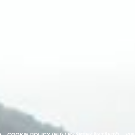
O
COOKIE POLICY (EU) / EVÄSTEKÄYTÄNTÖ
VII