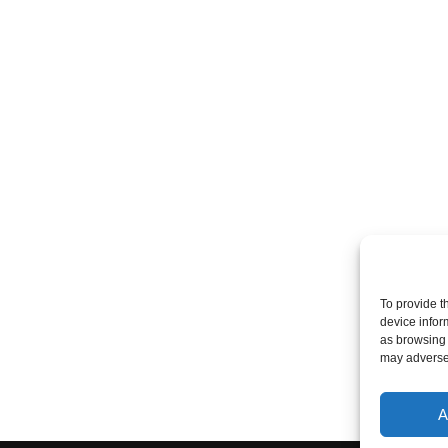
To provide t
device infor
as browsing 
may adversel
A