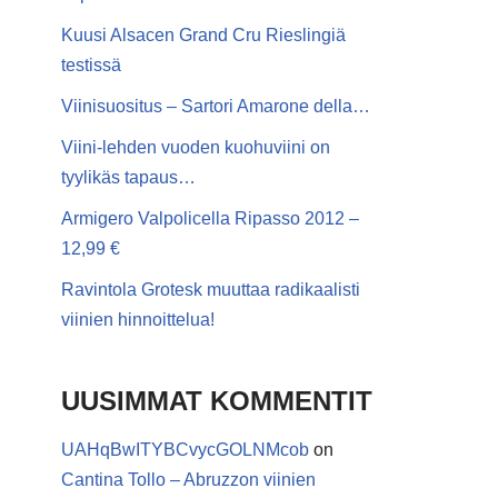
Kuusi Alsacen Grand Cru Rieslingiä
testissä
Viinisuositus – Sartori Amarone della…
Viini-lehden vuoden kuohuviini on
tyylikäs tapaus…
Armigero Valpolicella Ripasso 2012 –
12,99 €
Ravintola Grotesk muuttaa radikaalisti
viinien hinnoittelua!
UUSIMMAT KOMMENTIT
UAHqBwITYBCvycGOLNMcob
on
Cantina Tollo – Abruzzon viinien