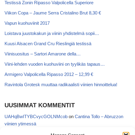
Testissä Zonin Ripasso Valpolicella Superiore
Viikon Copa – Jaume Serra Cristalino Brut 8,30 €
Vapun kuohuviinit 2017
Loistava juustokakun ja viinin yhdistelmä sopii…
Kuusi Alsacen Grand Cru Rieslingiä testissä
Viinisuositus – Sartori Amarone della…
Viini-lehden vuoden kuohuviini on tyylikäs tapaus…
Armigero Valpolicella Ripasso 2012 – 12,99 €
Ravintola Grotesk muuttaa radikaalisti viinien hinnoittelua!
UUSIMMAT KOMMENTIT
UAHqBwITYBCvycGOLNMcob
on
Cantina Tollo – Abruzzon
viinien ytimessä
EgVGGttRTxKfbqUaWNglb
on
Cantina Tollo – Abruzzon viinien